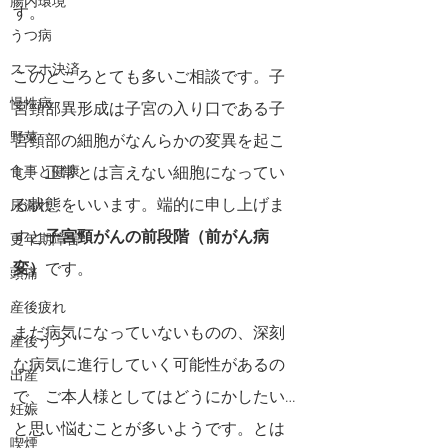
腸内環境
す。
うつ病
スマホ決済
このところとても多いご相談です。子
慢性病
宮頸部異形成は
子宮の入り口である子
野菜
宮頸部の細胞がなんらかの変異を起こ
食事と健康
し、正常とは言えない細胞になってい
る状態をいいます。端的に申し上げま
尿漏れ
すと
子宮頸がんの前段階（前がん病
更年期障害
変）
です。
頭痛
産後疲れ
まだ病気になっていないものの、深刻
産後うつ
な病気に進行していく可能性があるの
出産
で、ご本人様としてはどうにかしたい…
妊娠
と思い悩むことが多いようです。とは
喫煙