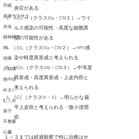
不眠
炎症がある
血液サラサラ
ASC-H（クラスIIIa・CIN１）→ウイ
水虫
ルス感染の可能性・高度な細胞異
精神疾患
型の可能性がある
LSIL（クラスIIIa・CIN２）→HPV感
肉
染や軽度異形成と考えられる
頭痛
HSIL（クラスIIIb・CIN３）→中等度
片頭痛
異形成・高度異形成・上皮内癌と
熱中症
考えられる
めまい
SCC（クラスIV・V）→明らかな扁
むくみ
平上皮癌と考えられる・微小浸潤
多汗
癌
不整脈
心臓
１～３までは経過観察で特に治療はせ