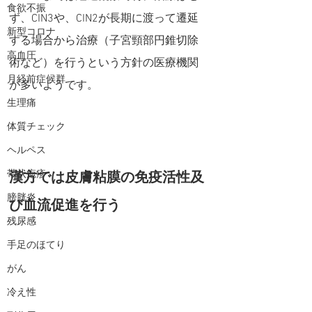
食欲不振
ず、CIN3や、CIN2が長期に渡って遷延
新型コロナ
する場合から治療（子宮頸部円錐切除
高血圧
術など）を行うという方針の医療機関
月経前症候群
が多いようです。
生理痛
体質チェック
ヘルペス
帯状疱疹
漢方では皮膚粘膜の免疫活性及
膀胱炎
び血流促進を行う
残尿感
手足のほてり
がん
冷え性