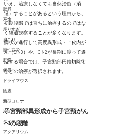
いえ、
治療しなくても自然治癒（消
肥満
退）することがあるという理由から、
寿命
初期段階では
直ちに治療するのではな
座りすぎ
く経過観察することが多くなります。
肩こり
病状が進行して高度異形成・上皮内が
慢性疲労
ん（CIN3）や、CIN2が長期に渡って遷
肝臓
延する場合では、子宮頸部円錐切除術
頻尿
などの治療が選択されます。
ドライマウス
陰虚
新型コロナ
子宮頸部異形成から子宮頸がん
冷え性
ダイエット
への段階
アクアリウム