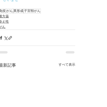
さいませ
免疫
がん
異形成
子宮頸がん
漢方薬
冷え性
がん
すべて表示
最新記事