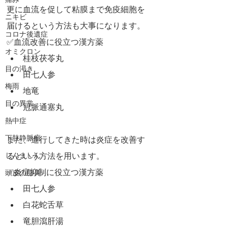
痛み
更に血流を促して粘膜まで免疫細胞を
ニキビ
届けるという方法も大事になります。
コロナ後遺症
✅血流改善に役立つ漢方薬
オミクロン
桂枝茯苓丸
目の渇き
田七人参
梅雨
地竜
目の異常
冠脈通塞丸
熱中症
下肢静脈瘤
また、進行してきた時は炎症を改善す
じんましん
るという方法を用います。
✅炎症抑制に役立つ漢方薬
頭皮の脂臭
田七人参
白花蛇舌草
竜胆瀉肝湯