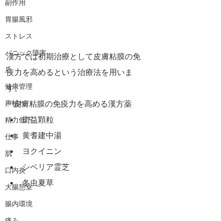
副作用
胃腸風邪
ストレス
パニック障害
漢方では初期治療として皮膚粘膜の免
爪
疫力を高めるという治療法を用いま
健康管理
す。
声枯れ
✅皮膚粘膜の免疫力を高める漢方薬
衛益顆粒
精力低下
黄耆建中湯
仕事
ヨクイニン
肌
シベリア霊芝
口内炎
冬虫夏草
大腸憩室
腸内環境