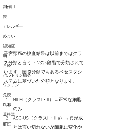
副作用
髪
アレルギー
めまい
認知症
子宮頸癌の検査結果は以前まではクラ
脳
ス分類と言うI～Vの5段階で分類されて
月経
います。国際分類でもあるベセスダシ
バルトリン線炎
ステムに基づいた分類となります。
ワクチン
免疫
NILM（クラスI・II）→正常な細胞
風邪
のみ
葛根湯
ASC-US（クラスII・IIIa）→異形成
肝斑
とは言い切れないが細胞に変化や