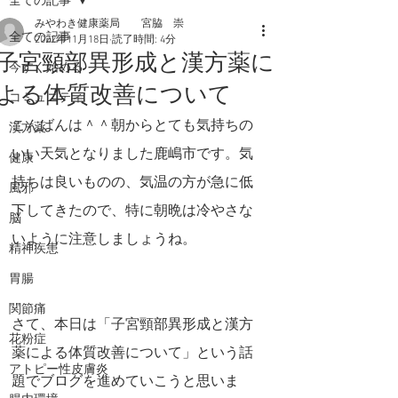
全ての記事
みやわき健康薬局 宮脇 崇
全ての記事
2022年11月18日
読了時間: 4分
子宮頸部異形成と漢方薬に
今すぐ始める
よる体質改善について
コミュニティ
こんばんは＾＾朝からとても気持ちの
漢方薬
いい天気となりました鹿嶋市です。気
健康
持ちは良いものの、気温の方が急に低
風邪
下してきたので、特に朝晩は冷やさな
脳
いように注意しましょうね。
精神疾患
胃腸
関節痛
さて、本日は「子宮頸部異形成と漢方
花粉症
薬による体質改善について」という話
アトピー性皮膚炎
題でブログを進めていこうと思いま