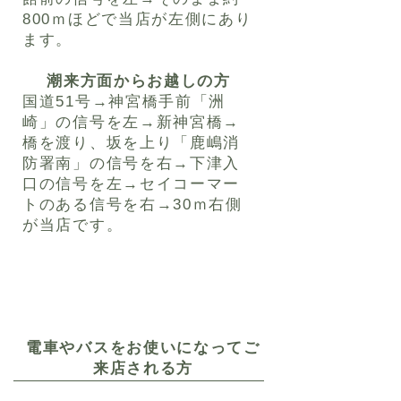
800ｍほどで当店が左側にあり
ます。
潮来方面からお越しの方
​国道51号→神宮橋手前「洲
崎」の信号を左→新神宮橋→
橋を渡り、坂を上り「鹿嶋消
防署南」の信号を右→下津入
口の信号を左→セイコーマー
トのある信号を右→30ｍ右側
が当店です。
​電車やバスをお使いになってご
来店される方