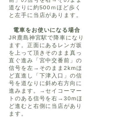
道なりに約500ｍほど歩く
と左手に当店があります。
電車をお使いになる場合
​JR鹿島神宮駅で降車になり
ます。正面にあるレンガ坂
を上って頂きそのまま真っ
直ぐ進み「宮中交番前」の
信号を左→そのまま2kmほ
ど直進し「下津入口」の信
号を道なりに斜め右方向に
進みます。→セイコーマー
トのある信号を右→30mほ
ど進むと右側に当店があり
ます。