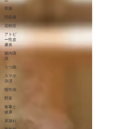
患
胃腸
関節痛
花粉症
アトピ
ー性皮
膚炎
腸内環
境
うつ病
スマホ
決済
慢性病
野菜
食事と
健康
尿漏れ