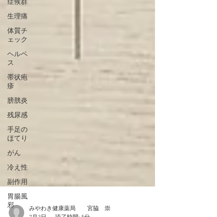
症候群
生理痛
体質チ
ェック
ヘルペ
ス
帯状疱
疹
膀胱炎
残尿感
手足の
ほてり
がん
冷え性
副作用
胃腸風
邪