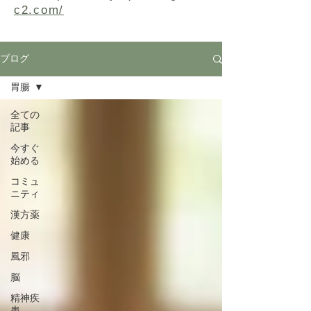
c2.com/
ブログ
胃腸
全ての
記事
今すぐ
始める
コミュ
ニティ
漢方薬
健康
風邪
脳
精神疾