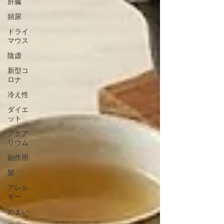
肝臓
頻尿
ドライ
マウス
陰虚
新型コ
ロナ
冷え性
ダイエ
ット
アクア
リウム
副作用
髪
アレル
ギー
めまい