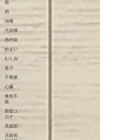
患
肉
頭痛
片頭痛
熱中症
めまい
むくみ
多汗
不整脈
心臓
食欲不
振
新型コ
ロナ
高血圧
月経前