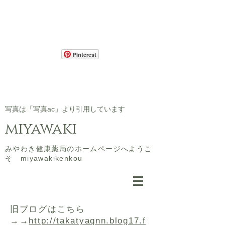
Pinterest
​写真は「写真ac」より引用しています
miyawaki
​みやわき健康薬局のホームページへようこ
そ miyawakikenkou
​旧ブログはこちら
→→
http://takatyaqnn.blog17.f