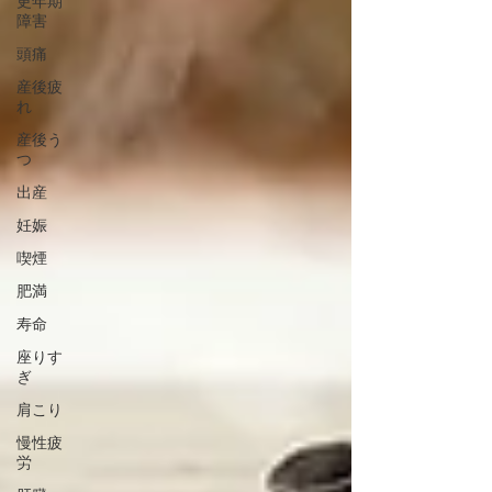
更年期
障害
頭痛
産後疲
れ
産後う
つ
出産
妊娠
喫煙
肥満
寿命
座りす
ぎ
肩こり
慢性疲
労