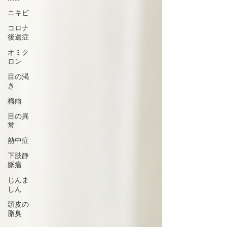
ニキビ
コロナ
後遺症
オミク
ロン
目の渇
き
梅雨
目の異
常
熱中症
下肢静
脈瘤
じんま
しん
頭皮の
脂臭