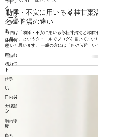
ストレ
ス
みやわき健康薬局 宮脇 崇
パニッ
7月3日
読了時間: 5分
ク障害
動悸・不安に用いる苓桂甘棗湯
爪
と帰脾湯の違い
健康管
理
今回は「動悸・不安に用いる苓桂甘棗湯と帰脾湯
声枯れ
の違い」というタイトルでブログを書いてまいり
たいと思います。 一般の方には「何やら難しい内
精力低
容だな…」と感じると思いますが、専門用語をかみ
下
砕き、分かりやすくご説明させていただきますの
仕事
でぜひ最後までお読みくださいませ。
肌
口内炎
大腸憩
室
腸内環
境
痛み