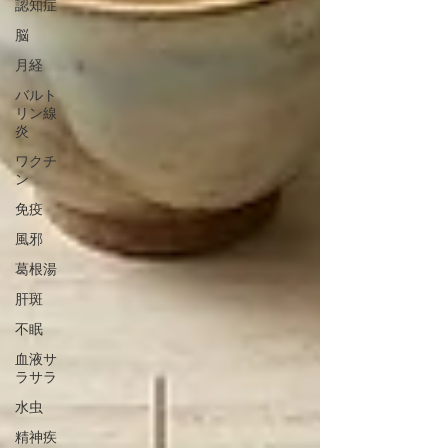
認知症
脳
月経
バルト
リン線
炎
ワクチ
ン
免疫
風邪
葛根湯
肝斑
不眠
血液サ
ラサラ
水虫
精神疾