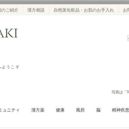
局のご紹介
漢方相談
自然派化粧品・お肌のお手入れ
お
waki
ジへようこそ
​写真は「
ミュニティ
漢方薬
健康
風邪
脳
精神疾