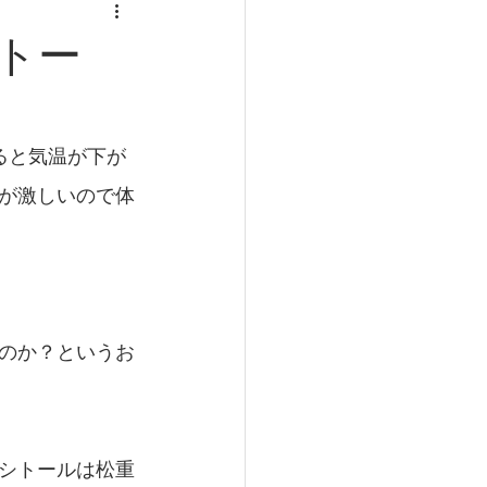
食事と健康
トー
肥満
寿命
ると気温が下が
が激しいので体
のか？というお
シトールは松重