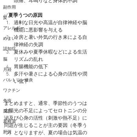
頭痛、耳鳴りなど身体的不調
副作用
✅
夏季うつの原因
髪
過剰な日光や高温が自律神経や脳
アレルギー
機能に悪影響を与える
冷房と暑い外気の行き来による自
めまい
律神経の失調
認知症
夏休みや夏季休暇などによる生活
リズムの乱れ
脳
胃腸機能の低下
月経
多汗や暑さによる心身の活性や潤
バルトリン線炎
い低下
ワクチン
免疫
まとめますと、通常、季節性のうつは
太陽光の不足によってセロトニンの分
風邪
泌及び心身の活性（刺激や熱不足）に
葛根湯
問題が生じることが主の要因（冬季う
肝斑
つ）となりますが、夏の場合は気温の