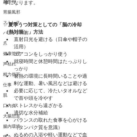
副作用
事になります。
胃腸風邪
ストレス
✅
夏季うつ対策としての「脳の冷却
（熱対策）」方法
パニック障害
直射日光を避ける（日傘や帽子の
爪
活用）
エアコンをしっかり使う
健康管理
就寝時間と休憩時間はたっぷりし
声枯れ
っかり
精力低下
暑熱の環境に長時間いることや過
剰な運動、暑い風呂などは避ける
仕事
必要に応じて、冷たいタオルなど
肌
で首や頭を冷やす
ストレスから遠ざかる
口内炎
適切な水分補給
大腸憩室
バランスの取れた食事を心がける
腸内環境
（タンパク質を意識）
ぬるめの入浴や軽い運動などで血