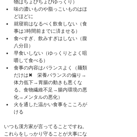
物はちょびちょびゆっくり）
味の濃いものや脂っこいものはほ
どほどに
就寝前はなるべく飲食しない（食
事は3時間前までに済ませる）
食べすぎ、飲みすぎはしない（腹
八分目）
早食いしない（ゆっくりとよく咀
嚼して食べる）
食事の内容はバランスよく（麺類
だけは✖　栄養バランスの偏り→
体力低下→胃腸の動きも悪くな
る。食物繊維不足→腸内環境の悪
化→メンタルの悪化）
火を通した温かい食事をこころが
ける
いつも漢方家が言ってることですね。
これらをしっかり守ることが大事にな