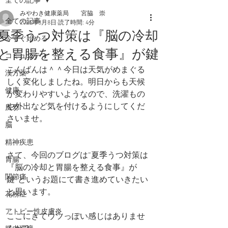
全ての記事
みやわき健康薬局 宮脇 崇
全ての記事
2025年8月8日
読了時間: 4分
夏季うつ対策は『脳の冷却
今すぐ始める
と胃腸を整える食事』が鍵
コミュニティ
こんばんは＾＾今日は天気がめまぐる
漢方薬
しく変化しましたね。明日からも天候
健康
が変わりやすいようなので、洗濯もの
や外出など気を付けるようにしてくだ
風邪
さいませ。
脳
精神疾患
さて、今回のブログは“夏季うつ対策は
胃腸
『脳の冷却と胃腸を整える食事』が
関節痛
鍵”というお題にて書き進めていきたい
と思います。
花粉症
アトピー性皮膚炎
ここにきてウツっぽい感じはありませ