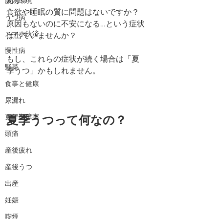
んか？
腸内環境
食欲や睡眠の質に問題はないですか？
うつ病
原因もないのに不安になる…という症状
スマホ決済
は出ていませんか？
慢性病
もし、これらの症状が続く場合は「夏
野菜
季うつ」かもしれません。
食事と健康
尿漏れ
夏季うつって何なの？
更年期障害
頭痛
産後疲れ
産後うつ
出産
妊娠
喫煙