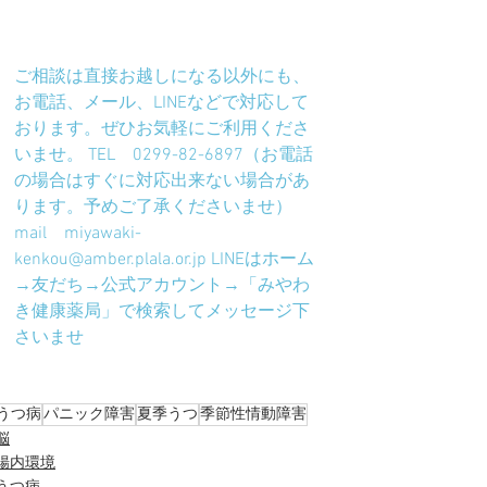
ご相談は直接お越しになる以外にも、
お電話、メール、LINEなどで対応して
おります。ぜひお気軽にご利用くださ
いませ。 TEL　0299-82-6897（お電話
の場合はすぐに対応出来ない場合があ
ります。予めご了承くださいませ） 
mail　
miyawaki-
kenkou@amber.plala.or.jp
 LINEはホーム
→友だち→公式アカウント→「みやわ
き健康薬局」で検索してメッセージ下
さいませ
うつ病
パニック障害
夏季うつ
季節性情動障害
脳
腸内環境