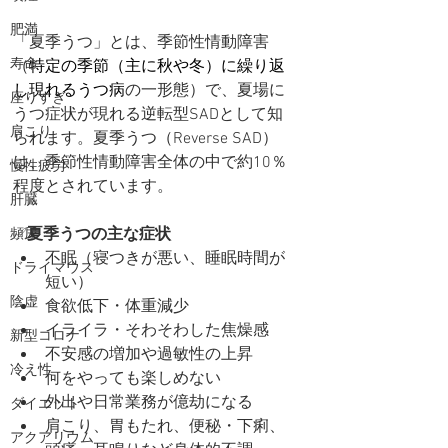
肥満
「夏季うつ」とは、季節性情動障害
寿命
（
特定の季節（主に秋や冬）に繰り返
し現れるうつ病
の一形態）で、夏場に
座りすぎ
うつ症状が現れる逆転型SADとして知
肩こり
られます。夏季うつ（Reverse SAD）
は、季節性情動障害全体の中で約10％
慢性疲労
程度とされています。
肝臓
✅
夏季うつの主な症状
頻尿
不眠（寝つきが悪い、睡眠時間が
ドライマウス
短い）
陰虚
食欲低下・体重減少
イライラ・そわそわした焦燥感
新型コロナ
不安感の増加や過敏性の上昇
冷え性
何をやっても楽しめない
外出や日常業務が億劫になる
ダイエット
肩こり、胃もたれ、便秘・下痢、
アクアリウム