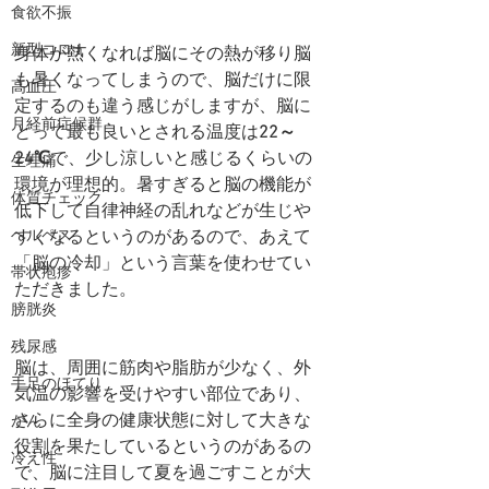
食欲不振
新型コロナ
身体が熱くなれば脳にその熱が移り脳
も暑くなってしまうので、脳だけに限
高血圧
定するのも違う感じがしますが、
脳に
月経前症候群
とって最も良いとされる温度は
22～
24℃
で、少し涼しいと感じるくらいの
生理痛
環境が理想的。暑すぎると脳の機能が
体質チェック
低下して自律神経の乱れなどが生じや
すくなるというのがあるので、あえて
ヘルペス
「脳の冷却」という言葉を使わせてい
帯状疱疹
ただきました。
膀胱炎
残尿感
脳は、周囲に筋肉や脂肪が少なく、外
手足のほてり
気温の影響を受けやすい部位であり、
さらに全身の健康状態に対して大きな
がん
役割を果たしているというのがあるの
冷え性
で、脳に注目して夏を過ごすことが大