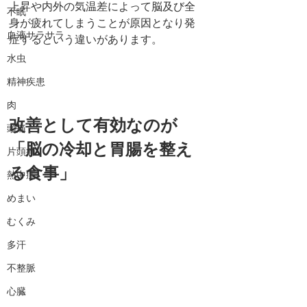
上昇や内外の気温差によって脳及び全
不眠
身が疲れてしまうことが原因となり発
血液サラサラ
症するという違いがあります。
水虫
精神疾患
肉
改善として有効なのが
頭痛
「脳の冷却と胃腸を整え
片頭痛
る食事」
熱中症
めまい
むくみ
多汗
不整脈
心臓