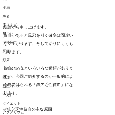
肥満
寿命
座りすぎ
結論から申し上げます。
肩こり
貧血があると風邪を引く確率は間違い
慢性疲労
なく上がります。そして治りにくくも
肝臓
なります。
頻尿
貧血というといろいろな種類がありま
ドライマウス
すが、今回ご紹介するのが一般的によ
陰虚
く見受けられる「鉄欠乏性貧血」にな
新型コロナ
ります。
冷え性
ダイエット
✅鉄欠乏性貧血の主な原因
アクアリウム