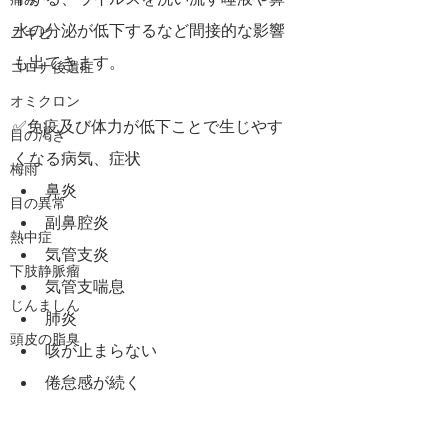
下がる、ウイルスを洗い流す唾液や鼻
痛み
水の分泌が低下するなど間接的な影響
ニキビ
も出てきます。
コロナ後遺症
オミクロン
✅免疫及び体力が低下ことで生じやす
目の渇き
くなる病気、症状
梅雨
鼻炎
目の異常
副鼻腔炎
熱中症
気管支炎
下肢静脈瘤
気管支喘息
じんましん
肺炎
頭皮の脂臭
咳が止まらない
倦怠感が続く