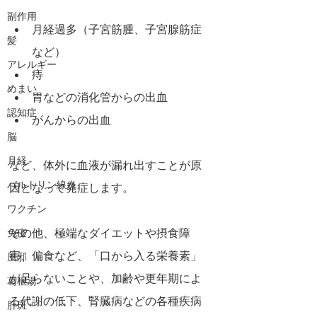
副作用
月経過多（子宮筋腫、子宮腺筋症
髪
など）
アレルギー
痔
めまい
胃などの消化管からの出血
認知症
がんからの出血
脳
月経
など、体外に血液が漏れ出すことが原
バルトリン線炎
因となって発症します。
ワクチン
その他、極端なダイエットや摂食障
免疫
害、偏食など、「口から入る栄養素」
風邪
が足らないことや、加齢や更年期によ
葛根湯
る代謝の低下、腎臓病などの各種疾病
肝斑