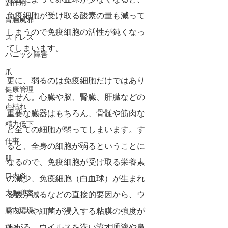
貧血によって赤血球が少なくなると、
副作用
免疫細胞が受け取る酸素の量も減って
胃腸風邪
しまうので免疫細胞の活性が鈍くなっ
ストレス
てしまいます。
パニック障害
爪
更に、弱るのは免疫細胞だけではあり
健康管理
ません。心臓や脳、腎臓、肝臓などの
声枯れ
重要な臓器はもちろん、骨髄や筋肉な
精力低下
ど全ての細胞が弱ってしまいます。す
仕事
ると、全身の細胞が弱るということに
肌
なるので、免疫細胞が受け取る栄養素
口内炎
の減少、免疫細胞（白血球）が生まれ
大腸憩室
る数が減るなどの直接的要因から、ウ
腸内環境
イルスや細菌が浸入する粘膜の強度が