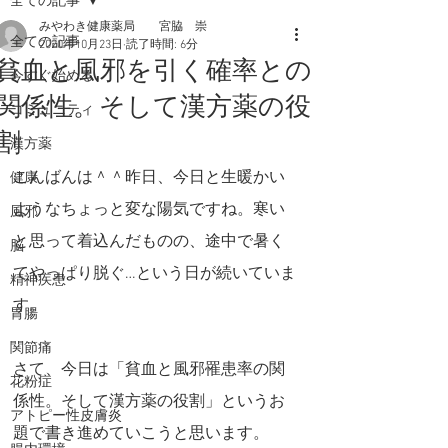
全ての記事
みやわき健康薬局 宮脇 崇
全ての記事
2020年10月23日
読了時間: 6分
貧血と風邪を引く確率との
今すぐ始める
関係性。そして漢方薬の役
コミュニティ
割
漢方薬
こんばんは＾＾昨日、今日と生暖かい
健康
ようなちょっと変な陽気ですね。寒い
風邪
と思って着込んだものの、途中で暑く
脳
てやっぱり脱ぐ…という日が続いていま
精神疾患
す。
胃腸
関節痛
さて、今日は「貧血と風邪罹患率の関
花粉症
係性。そして漢方薬の役割」というお
アトピー性皮膚炎
題で書き進めていこうと思います。