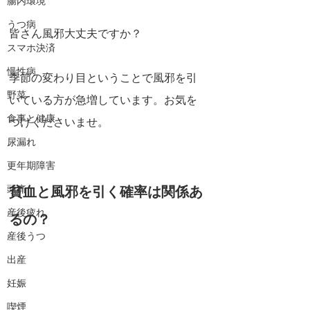
腸内環境
うつ病
皆さん風邪大丈夫ですか？
スマホ決済
慢性病
季節の変わり目ということで風邪を引
野菜
いている方が急増しています。お気を
食事と健康
つけくださいませ。
尿漏れ
更年期障害
貧血と風邪を引く確率は関係あ
頭痛
産後疲れ
るの？
産後うつ
出産
妊娠
喫煙