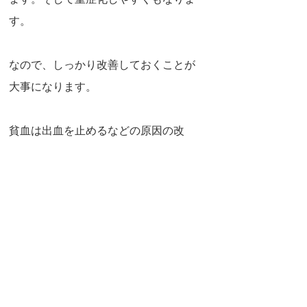
ます。そして重症化しやすくもなりま
す。
なので、しっかり改善しておくことが
大事になります。
貧血は出血を止めるなどの原因の改
善、そして赤血球の材料となる
鉄
たんぱく質
をしっかり摂るようにします。
そして貧血だけではなく、その他栄養
素もしっかり充填させていくことも大