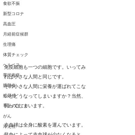
食欲不振
新型コロナ
高血圧
月経前症候群
生理痛
体質チェック
ヘルペス
免疫細胞も一つの細胞です。いってみ
帯状疱疹
れば小さな人間と同じです。
膀胱炎
その小さな人間に栄養が運ばれてこな
残尿感
いとどうなってしまいますか？当然、
弱ってしまいます。
手足のほてり
がん
赤血球は全身に酸素を運んでいます。
冷え性