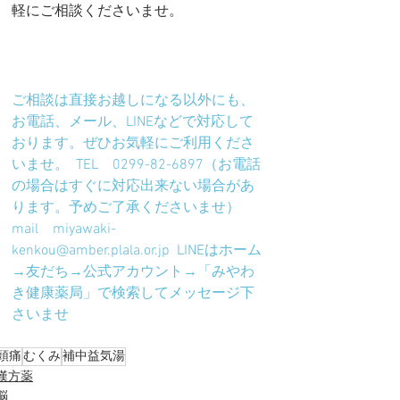
軽にご相談くださいませ。
ご相談は直接お越しになる以外にも、
お電話、メール、LINEなどで対応して
おります。ぜひお気軽にご利用くださ
いませ。  TEL　0299-82-6897（お電話
の場合はすぐに対応出来ない場合があ
ります。予めご了承くださいませ）  
mail　miyawaki-
kenkou@amber.plala.or.jp  LINEはホーム
→友だち→公式アカウント→「みやわ
き健康薬局」で検索してメッセージ下
さいませ
頭痛
むくみ
補中益気湯
漢方薬
脳