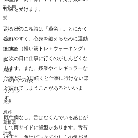
副作用
印象を受けます。
髪
アレルギー
ある日のご相談は「過労」。とにかく
疲れやすく、心身を鍛えるために運動
めまい
をする（軽い筋トレ＋ウォーキング）
認知症
と次の日に仕事に行くのがしんどくな
脳
ります。また、残業やイレギュラーな
月経
仕事が2～3日続くと仕事に行けないほ
バルトリン線炎
ど疲れてしまうことがあるといいま
ワクチン
す。
免疫
風邪
既往病なし。舌はむくんでいる感じが
葛根湯
して両サイドに歯型があります。舌苔
肝斑
は正常。色はピンクで少し血の気が足