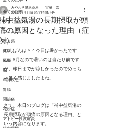
全ての記事
みやわき健康薬局 宮脇 崇
全ての記事
2022年8月31日
読了時間: 4分
補中益気湯の長期摂取が頭
今すぐ始める
痛の原因となった理由（症
コミュニティ
例）
漢方薬
こんばんは＾＾今日は暑かったです
健康
ね。8月なので暑いのは当たり前です
風邪
が、昨日までが涼しかったのでめっち
脳
ゃ暑く感じましたよね。
精神疾患
胃腸
関節痛
さて、本日のブログは「補中益気湯の
花粉症
長期摂取が頭痛の原因となる理由」と
アトピー性皮膚炎
いう内容になります。