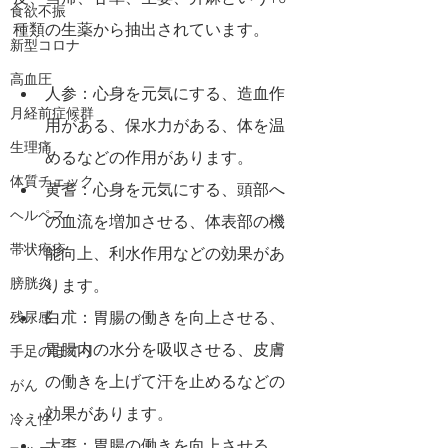
食欲不振
種類の生薬から抽出されています。
新型コロナ
高血圧
人参：心身を元気にする、造血作
月経前症候群
用がある、保水力がある、体を温
生理痛
めるなどの作用があります。
体質チェック
黄耆：心身を元気にする、頭部へ
ヘルペス
の血流を増加させる、体表部の機
帯状疱疹
能向上、利水作用などの効果があ
膀胱炎
ります。
白朮：胃腸の働きを向上させる、
残尿感
胃腸内の水分を吸収させる、皮膚
手足のほてり
の働きを上げて汗を止めるなどの
がん
効果があります。
冷え性
大棗：胃腸の働きを向上させる、