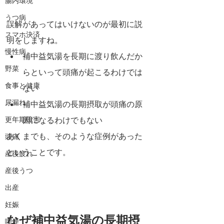
腸内環境
うつ病
誤解があってはいけないのが最初に説
スマホ決済
明をしますね。
慢性病
補中益気湯を長期に渡り飲んだか
野菜
らといって頭痛が起こるわけでは
食事と健康
ない
尿漏れ
補中益気湯の長期摂取が頭痛の原
更年期障害
因になるわけでもない
あくまでも、そのような症例があった
頭痛
ということです。
産後疲れ
産後うつ
出産
妊娠
なぜ補中益気湯の長期摂
喫煙