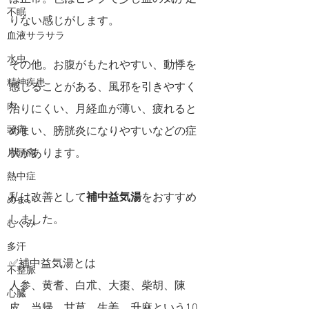
不眠
りない感じがします。
血液サラサラ
水虫
その他。お腹がもたれやすい、動悸を
精神疾患
感じることがある、風邪を引きやすく
肉
治りにくい、月経血が薄い、疲れると
頭痛
めまい、膀胱炎になりやすいなどの症
状があります。
片頭痛
熱中症
私は改善として
補中益気湯
をおすすめ
めまい
しました。
むくみ
多汗
✅補中益気湯とは
不整脈
人参、黄耆、白朮、大棗、柴胡、陳
心臓
皮、当帰、甘草、生姜、升麻という10