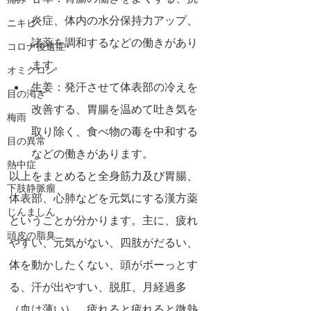
痛み
炎症、体内の水分保持力アップ、
ニキビ
諸薬を調和するなどの働きがあり
コロナ後遺症
ます。
オミクロン
生姜：発汗させて体表部の冷えを
目の渇き
改善する、胃腸を温めて吐き気を
梅雨
取り除く、食べ物の毒を中和する
目の異常
などの働きがあります。
熱中症
以上をまとめると全身筋力及び胃腸、
下肢静脈瘤
体表部、心肺などを元気にする漢方薬
じんましん
ということが分かります。主に、疲れ
頭皮の脂臭
やすい、元気がない、四肢がだるい、
体を動かしたくない、頭がボーっとす
る、汗が出やすい、脱肛、月経過多
（血は薄い）、疲れると疲れると微熱