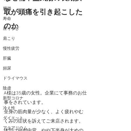
肥満
取が頭痛を引き起こした
寿命
のか
座りすぎ
肩こり
慢性疲労
肝臓
頻尿
ドライマウス
陰虚
A様は35歳の女性。企業にて事務のお仕
新型コロナ
事をされています。
冷え性
全身の筋肉量が少なく、よく疲れやむ
ダイエット
くみの症状を訴えてご来店されます。
アクアリウム
体型は中肉中背。やや下半身が太めの