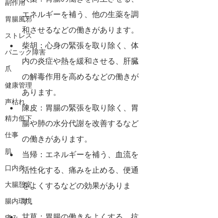
副作用
エネルギーを補う、他の生薬を調
胃腸風邪
和させるなどの働きがあります。
ストレス
柴胡：心身の緊張を取り除く、体
パニック障害
内の炎症や熱を緩和させる、肝臓
爪
の解毒作用を高めるなどの働きが
健康管理
あります。
声枯れ
陳皮：胃腸の緊張を取り除く、胃
精力低下
腸や肺の水分代謝を改善するなど
仕事
の働きがあります。
肌
当帰：エネルギーを補う、血流を
口内炎
活性化する、痛みを止める、便通
大腸憩室
をよくするなどの効果がありま
す。
腸内環境
甘草：胃腸の働きをよくする、抗