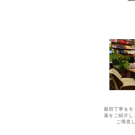
​親切丁寧を
薬をご紹介し
ご用意