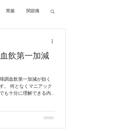
胃腸
関節痛
食事と健康
血飲第一加減
満
寿命
帰調血飲第一加減が効く
ニアック
でも十分に理解できる内
お読みくださいませ。