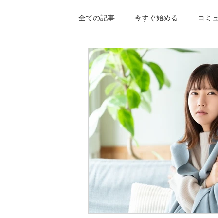
全ての記事
今すぐ始める
コミ
花粉症
アトピー性皮膚炎
尿漏れ
更年期障害
頭痛
座りすぎ
肩こり
慢性疲労