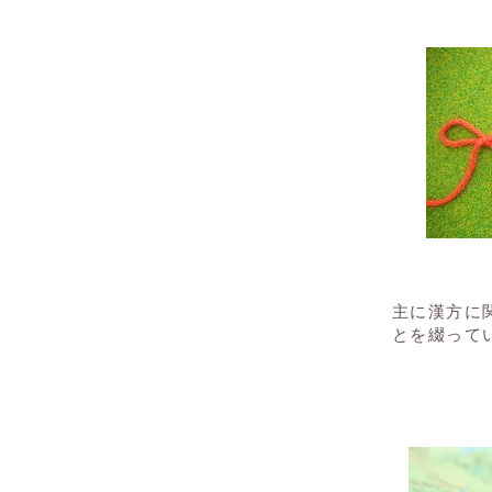
​主に漢方
とを綴って