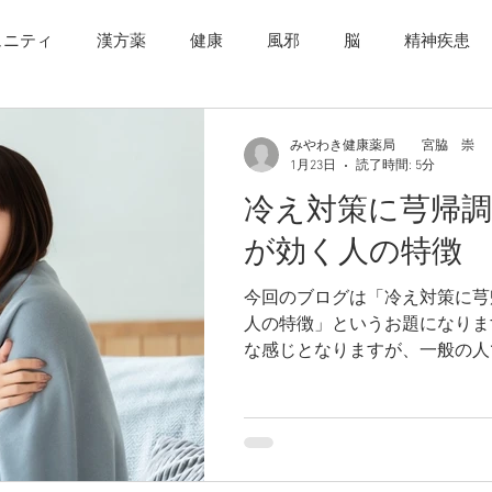
ュニティ
漢方薬
健康
風邪
脳
精神疾患
腸内環境
うつ病
スマホ決済
慢性病
野菜
みやわき健康薬局 宮脇 崇
1月23日
読了時間: 5分
冷え対策に芎帰調
産後疲れ
産後うつ
出産
妊娠
喫煙
肥
が効く人の特徴
今回のブログは「冷え対策に芎
人の特徴」というお題になります。 何となくマ
な感じとなりますが、一般の人
容となりますのでぜひ最後まで