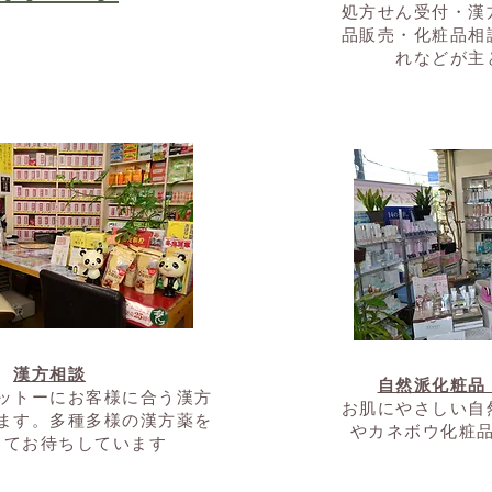
処方せん受付・漢
品販売・化粧品相
れなどが主
漢方相談
自然派化粧品
モットーにお客様に合う漢方
​お肌にやさしい
ます。多種多様の漢方薬を
やカネボウ化粧
してお待ちしています