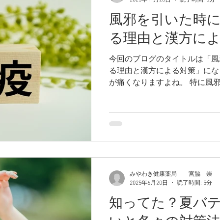
2025年11月28日
読了時間: 5分
風邪を引いた時
る理由と漢方に
今回のブログのタイトルは「風
る理由と漢方による対策」になります。 風
が痛くなりますよね。 特に風邪の初期で、体全体の調子
が悪い時に頭痛が伴う傾向があ
みやわき健康薬局 宮脇 崇
2025年6月20日
読了時間: 5分
知ってた？夏バ