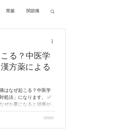
胃腸
関節痛
食事と健康
起こる？中医学
満
寿命
と漢方薬による
痛はなぜ起こる？中医学
処法」になります。 ✅
なぜか夏になると頭痛が
などの頭部の症状が多く
らっしゃいますでしょうか。