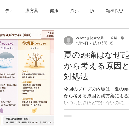
ュニティ
漢方薬
健康
風邪
脳
精神疾患
腸内環境
うつ病
スマホ決済
慢性病
野菜
みやわき健康薬局 宮脇 崇
7月24日
読了時間: 8分
夏の頭痛はなぜ
産後疲れ
産後うつ
出産
妊娠
喫煙
肥
から考える原因
対処法
今回のブログの内容は「夏の頭
から考える原因と漢方薬による対
いつもはさほどではないのに、
出やすくなる… ✅夏になるとひどい頭痛が頻発する ✅暑
くなるとめまいや頭痛、頭重感
なる などでお悩みの方はい