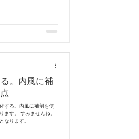
する。内風に補
意点
化する。内風に補剤を使
みませんね。
となります。