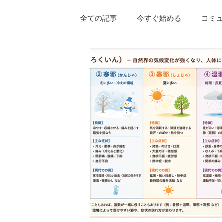
全ての記事
今すぐ始める
コミ
花粉症
アトピー性皮膚炎
尿漏れ
更年期障害
頭痛
座りすぎ
肩こり
慢性疲労