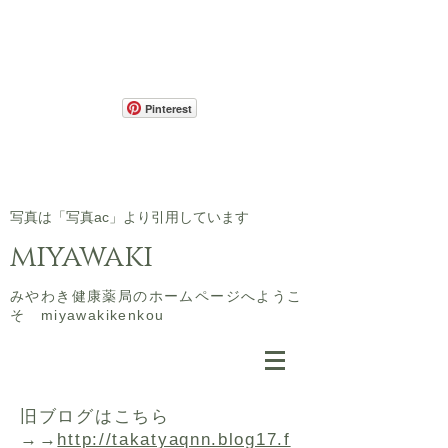
Pinterest
​写真は「写真ac」より引用しています
miyawaki
​みやわき健康薬局のホームページへようこ
そ miyawakikenkou
​旧ブログはこちら
→→
http://takatyaqnn.blog17.f