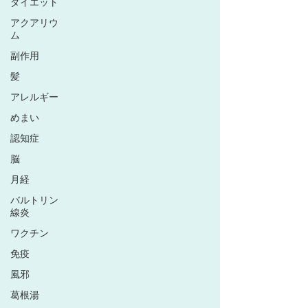
ダイエット
アクアリウ
ム
副作用
髪
アレルギー
めまい
認知症
脳
月経
バルトリン
線炎
ワクチン
免疫
風邪
葛根湯