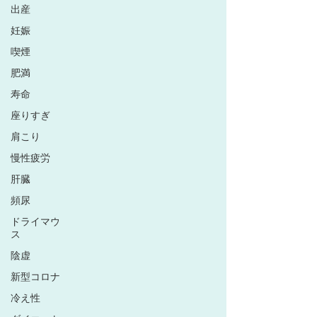
出産
妊娠
喫煙
肥満
寿命
座りすぎ
肩こり
慢性疲労
肝臓
頻尿
ドライマウ
ス
陰虚
新型コロナ
冷え性