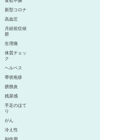
食欲不振
新型コロナ
高血圧
月経前症候
群
生理痛
体質チェッ
ク
ヘルペス
帯状疱疹
膀胱炎
残尿感
手足のほて
り
がん
冷え性
副作用