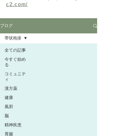
c2.com/
ブログ
帯状疱疹
全ての記事
今すぐ始め
る
コミュニテ
ィ
漢方薬
健康
風邪
脳
精神疾患
胃腸