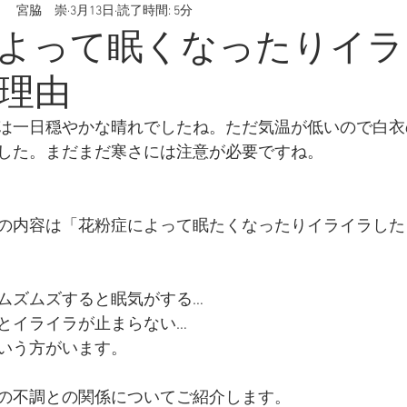
 宮脇 崇
3月13日
読了時間: 5分
腸内環境
うつ病
スマホ決済
慢性病
野菜
よって眠くなったりイラ
理由
痛
産後疲れ
産後うつ
出産
妊娠
喫煙
は一日穏やかな晴れでしたね。ただ気温が低いので白衣
した。まだまだ寒さには注意が必要ですね。
疲労
の内容は「花粉症によって眠たくなったりイライラした
ムズムズすると眠気がする…
とイライラが止まらない…
いう方がいます。
の不調との関係についてご紹介します。