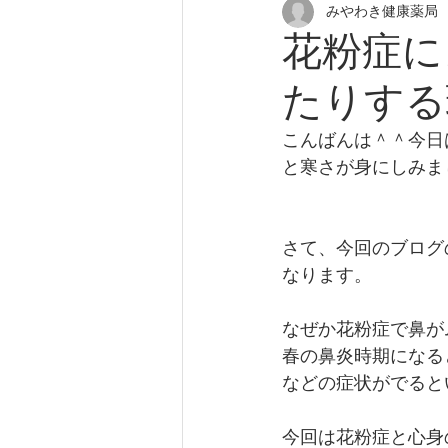
みやわき健康薬局
花粉症
アトピー性皮膚炎
花粉症に
たりする
尿漏れ
更年期障害
頭
こんばんは＾＾今日
と寒さが身にしみま
座りすぎ
肩こり
慢性
さて、今回のブログ
なります。
なぜか花粉症で鼻が
春の鼻炎時期になる
などの症状がでると
今回は花粉症と心身