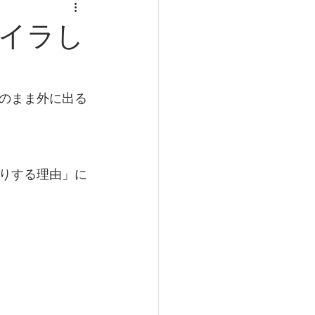
食事と健康
イラし
肥満
寿命
のまま外に出る
りする理由」に