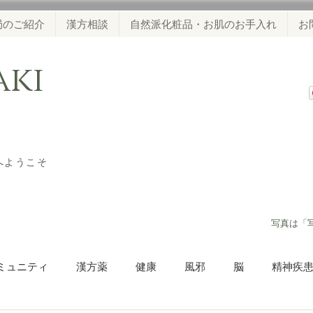
局のご紹介
漢方相談
自然派化粧品・お肌のお手入れ
お
waki
ジへようこそ
​写真は「
ミュニティ
漢方薬
健康
風邪
脳
精神疾