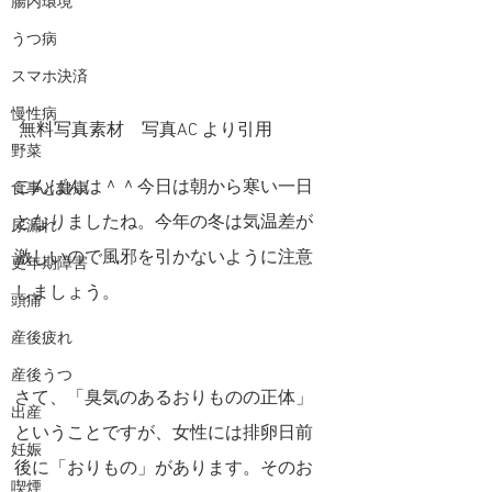
腸内環境
うつ病
スマホ決済
慢性病
 無料写真素材 写真AC より引用 
野菜
こんばんは＾＾今日は朝から寒い一日
食事と健康
となりましたね。今年の冬は気温差が
尿漏れ
激しいので風邪を引かないように注意
更年期障害
しましょう。
頭痛
産後疲れ
産後うつ
さて、「臭気のあるおりものの正体」
出産
ということですが、女性には排卵日前
妊娠
後に「おりもの」があります。そのお
喫煙