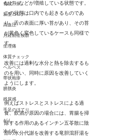
など）などが増殖している状態です。
食欲不振
この状態は口内でも起きるものであ
新型コロナ
り、舌の表面に厚い苔があり、その苔
高血圧
が黄色く変色しているケースも同様で
月経前症候群
す。
生理痛
体質チェック
改善には過剰な水分と熱を除去するも
ヘルペス
のを用い、同時に原因を改善していく
帯状疱疹
ようにします。
膀胱炎
残尿感
例えばストレスとストレスによる過
手足のほてり
食、飲酒が原因の場合には、胃腸を掃
がん
除する作用のあるインチン五苓散に陰
冷え性
部の水分代謝を改善する竜胆瀉肝湯を