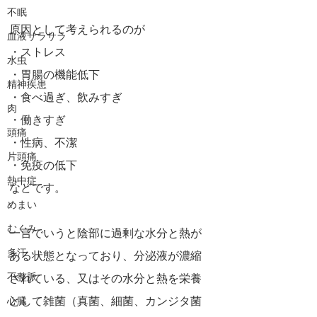
不眠
原因として考えられるのが
血液サラサラ
・ストレス
水虫
・胃腸の機能低下
精神疾患
・食べ過ぎ、飲みすぎ
肉
・働きすぎ
頭痛
・性病、不潔
片頭痛
・免疫の低下
熱中症
などです。
めまい
むくみ
一言でいうと陰部に過剰な水分と熱が
多汗
ある状態となっており、分泌液が濃縮
不整脈
されている、又はその水分と熱を栄養
として雑菌（真菌、細菌、カンジタ菌
心臓