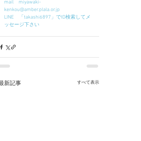
mail　miyawaki-
kenkou@amber.plala.or.jp　
LINE　「takashi6897」でID検索してメ
ッセージ下さい
すべて表示
最新記事