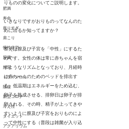
りものの変化についてご説明します。
肥満
寿命
いきなりですがおりものってなんのた
座りすぎ
めに出るか知ってますか？
肩こり
慢性疲労
答えは膣及び子宮を「中性」にするた
肝臓
めです。女性の体は常に赤ちゃんを宿
すようなリズムとなっており、月経時
頻尿
は赤ちゃんのためのベッドを排出す
ドライマウス
る、低温期はエネルギーをため込む、
陰虚
卵子を熟成させる、排卵日は卵子が排
新型コロナ
卵される、その時、精子が上ってきや
冷え性
すいように膣及び子宮をおりものによ
ダイエット
って中性にする（普段は雑菌が入り込
アクアリウム