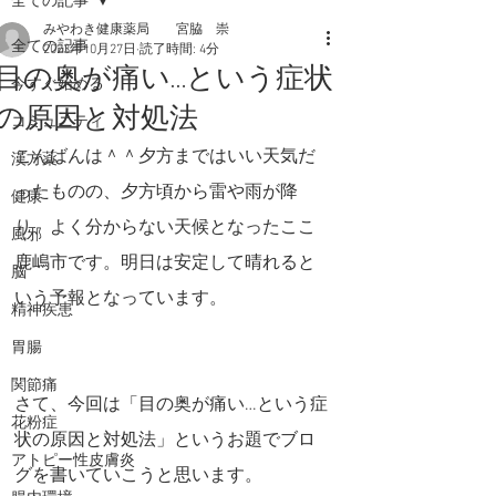
全ての記事
みやわき健康薬局 宮脇 崇
全ての記事
2023年10月27日
読了時間: 4分
目の奥が痛い…という症状
今すぐ始める
の原因と対処法
コミュニティ
こんばんは＾＾夕方まではいい天気だ
漢方薬
ったものの、夕方頃から雷や雨が降
健康
り、よく分からない天候となったここ
風邪
鹿嶋市です。明日は安定して晴れると
脳
いう予報となっています。
精神疾患
胃腸
関節痛
さて、今回は「目の奥が痛い…という症
花粉症
状の原因と対処法」というお題でブロ
アトピー性皮膚炎
グを書いていこうと思います。