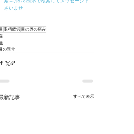
索→@578zspjvで検索してメッセージ下
さいませ
目
眼精疲労
目の奥の痛み
脳
脳
目の異常
すべて表示
最新記事