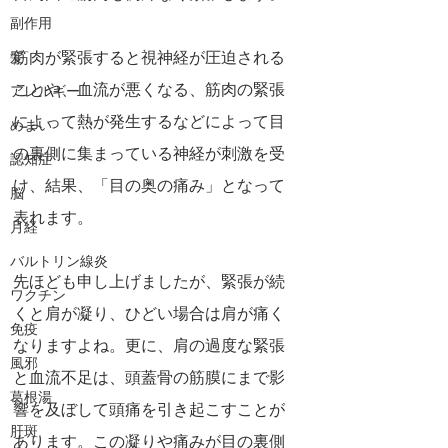
副作用
筋肉が緊張すると視神経が圧迫される
髪
ことや、血流が悪くなる、筋肉の緊張
アレルギー
によって熱が発生するなどによって目
めまい
の裏側に集まっている神経が刺激を受
認知症
け、結果、「目の奥の痛み」となって
脳
表れます。
月経
バルトリン線炎
先ほども申し上げましたが、緊張が続
ワクチン
くと肩が凝り、ひどい場合は肩が痛く
免疫
なりますよね。更に、肩の過度な緊張
風邪
と血流不足は、頭蓋骨の筋膜にまで影
葛根湯
響を及ぼして頭痛を引き起こすことが
肝斑
あります。この凝りや痛みが目の裏側