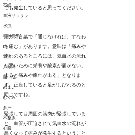
不眠
でも発生していると思ってください。
血液サラサラ
水虫
精神疾患
漢方の言葉で「通じなければ、すなわ
ち痛む」があります。意味は「痛みや
肉
痺れのあるところには、気血水の流れ
頭痛
が悪いために栄養や酸素が届かない。
片頭痛
すると痛みや痺れが出る」となりま
熱中症
す。正座していると足がしびれるのと
めまい
同じですね。
むくみ
多汗
緊張して目周囲の筋肉が緊張している
不整脈
と、血管が圧迫されて気血水の流れが
心臓
悪くなって痛みが発生するということ