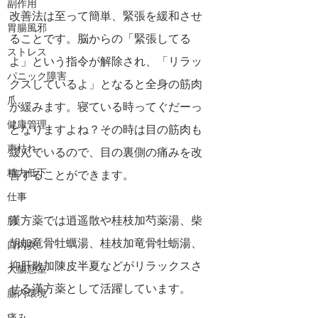
副作用
改善法は至って簡単、緊張を緩和させ
胃腸風邪
ることです。脳からの「緊張してる
ストレス
よ」という指令が解除され、「リラッ
パニック障害
クスしているよ」となると全身の筋肉
爪
が緩みます。寝ている時ってぐだーっ
健康管理
となりますよね？その時は目の筋肉も
声枯れ
緩んでいるので、目の裏側の痛みを改
精力低下
善することができます。
仕事
漢方薬では逍遥散や桂枝加芍薬湯、柴
肌
胡加竜骨牡蠣湯、桂枝加竜骨牡蛎湯、
口内炎
抑肝散加陳皮半夏などがリラックスさ
大腸憩室
せる漢方薬として活躍しています。
腸内環境