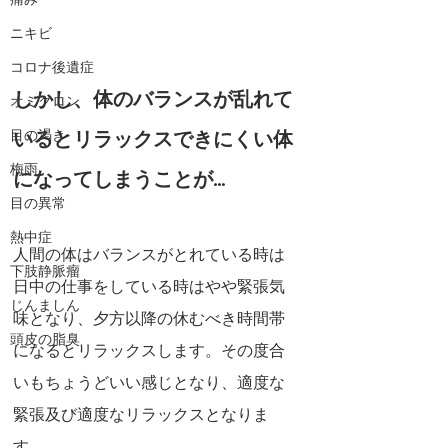
痛み
ニキビ
コロナ後遺症
しかし、体のバランスが乱れて
オミクロン
いるとリラックスできにくい体
目の渇き
梅雨
になってしまうことが…
目の異常
熱中症
人間の体はバランスがとれている時は
下肢静脈瘤
日中の仕事をしている時はやや緊張気
じんましん
味となり、夕方以降の休むべき時間帯
頭皮の脂臭
になるとリラックスします。その度合
いもちょうどいい感じとなり、適度な
緊張及び適度なリラックスとなりま