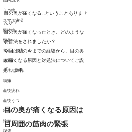
腸内環境
うつ病
目の奥が痛くなる…ということありませ
スマホ決済
んか？
慢性病
目の奥が痛くなったとき、どのような
野菜
改善法をされましたか？
食事と健康
今回は私の今までの経験から、目の奥
が痛くなる原因と対処法についてご説
尿漏れ
明します。
更年期障害
頭痛
産後疲れ
産後うつ
目の奥が痛くなる原因は
出産
妊娠
目周囲の筋肉の緊張
喫煙