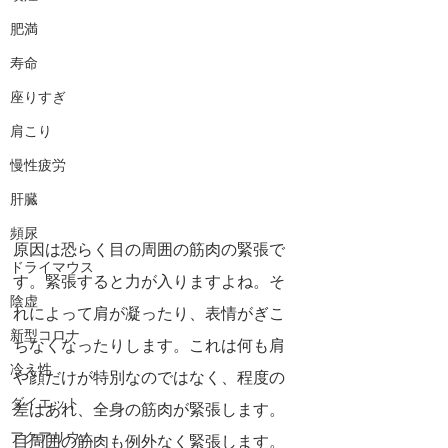
肥満
寿命
座りすぎ
肩こり
慢性疲労
肝臓
頻尿
原因は恐らく目の周囲の筋肉の緊張で
ドライマウス
す。緊張すると力が入りますよね。そ
陰虚
れによって肩が凝ったり、表情がぎこ
新型コロナ
ちなくなったりします。これは何も肩
冷え性
や顔だけが特別なのではなく、程度の
ダイエット
差はあれ、全身の筋肉が緊張します。
アクアリウム
目周囲の筋肉も例外なく緊張します。