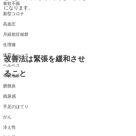
食欲不振
になります。
新型コロナ
高血圧
月経前症候群
生理痛
体質チェック
改善法は緊張を緩和させ
ヘルペス
ること
帯状疱疹
膀胱炎
残尿感
手足のほてり
がん
冷え性