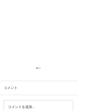
コメント
コメントを追加…
夏の頭痛はなぜ起こる？
柴胡桂枝乾姜湯