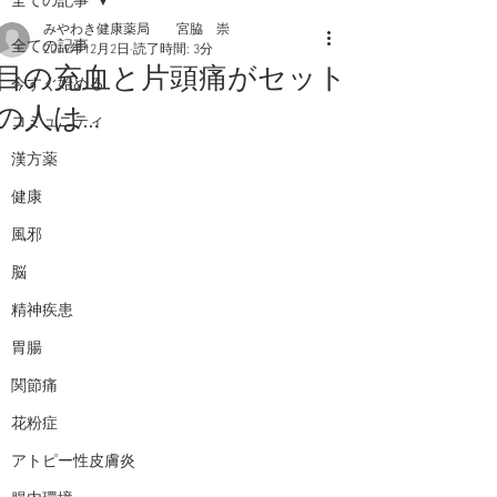
全ての記事
みやわき健康薬局 宮脇 崇
全ての記事
2019年12月2日
読了時間: 3分
目の充血と片頭痛がセット
今すぐ始める
の人は…
コミュニティ
漢方薬
健康
風邪
脳
精神疾患
胃腸
関節痛
花粉症
アトピー性皮膚炎