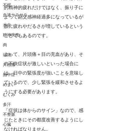
不眠
的精神的疲れだけではなく、振り子に
血液サラサラ
よって副交感神経過多になっているが
水虫
故に疲れやだるさが増しているという
精神疾患
ことでもあるのです。
肉
よって、片頭痛＋目の充血があり、そ
頭痛
の不快症状が激しいといった場合に
片頭痛
は、日中の緊張度が強いことを意味し
熱中症
ているので、少し緊張を緩和させるよ
めまい
うにする必要があります。
むくみ
多汗
「症状は体からのサイン」なので、感
不整脈
じたときにその都度改善するようにし
心臓
なければなりません。