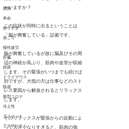
ゃいますか？
肥満
寿命
この症状が同時に出るということは
座りすぎ
「脳が興奮している」証拠です。
肩こり
慢性疲労
脳が興奮しているが故に脳及びその周
肝臓
辺の神経が高ぶり、筋肉や血管が収縮
頻尿
します。その緊張がいつまでも続けば
ドライマウス
別ですが、大抵の方は仕事などのスト
陰虚
レス要因から解放されるとリラックス
新型コロナ
します。
冷え性
ダイエット
そのリラックスが緊張からの反動によ
アクアリウム
って大きくなりすぎると、筋肉の弛