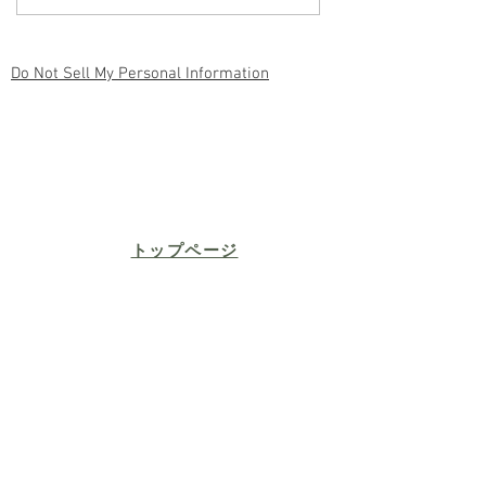
中医学から考える原因と
果を発揮する仕
漢方薬による対処法
Do Not Sell My Personal Information
​トップページ
BLOG