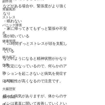
副作用
などがある場合や、緊張度がより強く
胃腸風邪
なり
ストレス
・眠れない
パニック障害
・家に帰ってきてもずっと緊張や不安
爪
感が続いている
健康管理
・24時間ずっとストレスが頭を支配し
声枯れ
ている
精力低下
などのようになると精神状態がかなり
仕事
不安定になっているので、何らかのア
肌
クションを起こさないと病気を発症す
る可能性が高くなるので注意です。
口内炎
大腸憩室
様々な病気がありますが、体からのサ
腸内環境
インは素直に聞いて改善していくとい