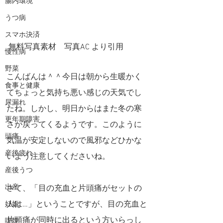
腸内環境
うつ病
スマホ決済
 無料写真素材 写真AC より引用   
慢性病
野菜
こんばんは＾＾今日は朝から生暖かく
食事と健康
てちょっと気持ち悪い感じの天気でし
尿漏れ
たね。しかし、明日からはまた冬の寒
更年期障害
さが戻ってくるようです。このように
頭痛
気温が安定しないので風邪などひかな
産後疲れ
いよう注意してくださいね。
産後うつ
出産
さて、「目の充血と片頭痛がセットの
人は…」ということですが、目の充血と
妊娠
片頭痛が同時に出るという方いらっし
喫煙