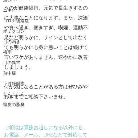
痛み
うのが健康維持、元気で長生きするの
ニキビ
に大事なことになります。また、深酒
コロナ後遺症
や食べ過ぎ、働きすぎ、喫煙、運動不
オミクロン
足など明らかに、サインとして出なく
目の渇き
ても明らかに心身に悪いことは続けて
梅雨
言いワケがありません。速やかに改善
目の異常
しましょう。
熱中症
下肢静脈瘤
何か気になることがある方はぜひみや
じんましん
わきまでご相談下さいませ。
頭皮の脂臭
ご相談は直接お越しになる以外にも、
お電話、メール、LINEなどで対応して