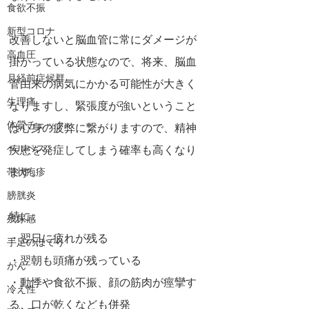
食欲不振
新型コロナ
改善しないと脳血管に常にダメージが
高血圧
掛かっている状態なので、将来、脳血
月経前症候群
管由来の病気にかかる可能性が大きく
生理痛
なりますし、緊張度が強いということ
体質チェック
は心身の疲弊に繋がりますので、精神
ヘルペス
疾患を発症してしまう確率も高くなり
ます。
帯状疱疹
膀胱炎
特に
残尿感
・翌日に疲れが残る
手足のほてり
・翌朝も頭痛が残っている
がん
・動悸や食欲不振、顔の筋肉が痙攣す
冷え性
る、口が乾くなども併発