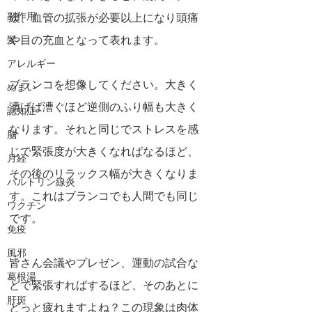
副作用
緩、血管の拡張が必要以上になり頭痛
や目の充血となって表れます。
髪
アレルギー
ブランコを想像してください。大きく
めまい
漕げば漕ぐほど逆側のふり幅も大きく
認知症
なります。それと同じでストレスを感
脳
じで緊張度が大きくなればなるほど、
月経
その後のリラックス幅が大きくなりま
バルトリン線炎
す。これはブランコでも人間でも同じ
ワクチン
です。
免疫
風邪
皆さん会議やプレゼン、運動の試合な
葛根湯
どで緊張すればするほど、そのあとに
肝斑
どっと疲れますよね？この現象は肉体