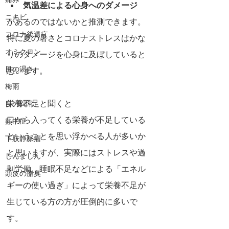
痛み
気温差による心身へのダメージ
ニキビ
があるのではないかと推測できます。
コロナ後遺症
特に夏の暑さとコロナストレスはかな
オミクロン
りのダメージを心身に及ぼしていると
目の渇き
思います。
梅雨
栄養不足と聞くと
目の異常
口から入ってくる栄養が不足している
熱中症
ということを思い浮かべる人が多いか
下肢静脈瘤
と思いますが、実際にはストレスや過
じんましん
剰労働、睡眠不足などによる「エネル
頭皮の脂臭
ギーの使い過ぎ」によって栄養不足が
生じている方の方が圧倒的に多いで
す。