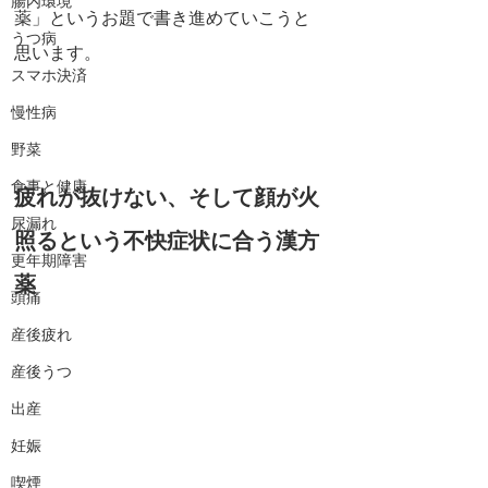
腸内環境
薬」というお題で書き進めていこうと
うつ病
思います。
スマホ決済
慢性病
野菜
食事と健康
疲れが抜けない、そして顔が火
尿漏れ
照るという不快症状に合う漢方
更年期障害
薬
頭痛
産後疲れ
産後うつ
出産
妊娠
喫煙