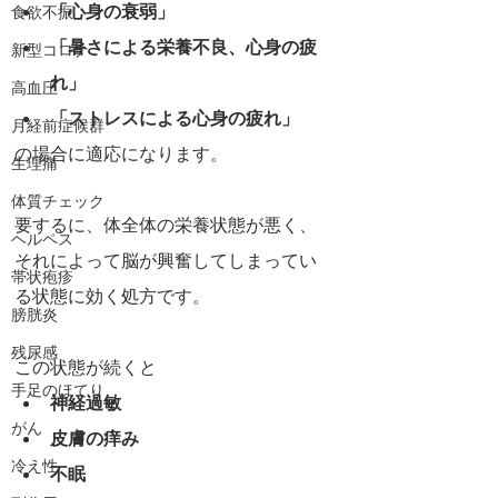
「心身の衰弱」
食欲不振
「暑さによる栄養不良、心身の疲
新型コロナ
れ」
高血圧
「ストレスによる心身の疲れ」
月経前症候群
の場合に適応になります。
生理痛
体質チェック
要するに、体全体の栄養状態が悪く、
ヘルペス
それによって脳が興奮してしまってい
帯状疱疹
る状態に効く処方です。
膀胱炎
残尿感
この状態が続くと
手足のほてり
神経過敏
がん
皮膚の痒み
冷え性
不眠