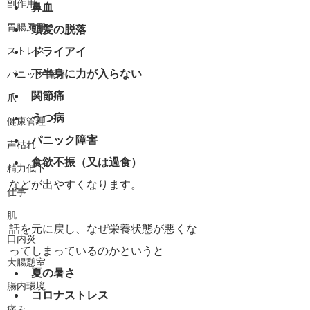
副作用
鼻血
胃腸風邪
頭髪の脱落
ストレス
ドライアイ
下半身に力が入らない
パニック障害
関節痛
爪
うつ病
健康管理
パニック障害
声枯れ
食欲不振（又は過食）
精力低下
などが出やすくなります。
仕事
肌
話を元に戻し、なぜ栄養状態が悪くな
口内炎
ってしまっているのかというと
大腸憩室
夏の暑さ
腸内環境
コロナストレス