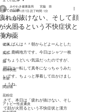
全ての記事
みやわき健康薬局 宮脇 崇
全ての記事
2020年10月7日
読了時間: 5分
疲れが抜けない、そして顔
今すぐ始める
が火照るという不快症状と
コミュニティ
漢方薬
漢方薬
こんばんは＾＾朝からどよーんとした
健康
ここ鹿嶋地方です。今日はシャツ一枚
風邪
でちょうどいい気温だったのですが、
脳
明日は一転して真冬になっちゃうみた
精神疾患
いです。ちょっと厚着して出かけまし
胃腸
ょうね。
関節痛
花粉症
さて、本日は「疲れが抜けない、そし
アトピー性皮膚炎
て顔が火照るという不快症状と漢方