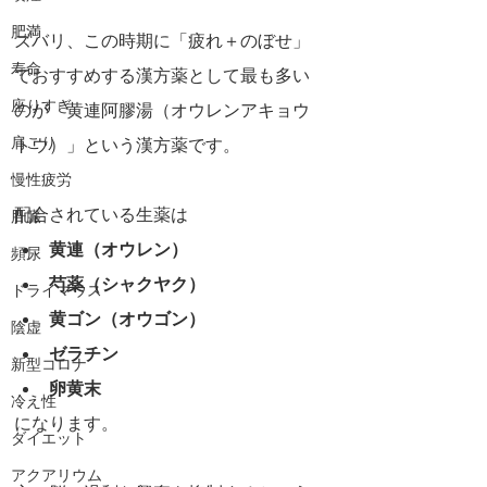
肥満
ズバリ、この時期に「疲れ＋のぼせ」
寿命
でおすすめする漢方薬として最も多い
座りすぎ
のが「黄連阿膠湯（オウレンアキョウ
肩こり
トウ）」という漢方薬です。
慢性疲労
配合されている生薬は
肝臓
黄連（オウレン）
頻尿
芍薬（シャクヤク）
ドライマウス
黄ゴン（オウゴン）
陰虚
ゼラチン
新型コロナ
卵黄末
冷え性
になります。
ダイエット
アクアリウム