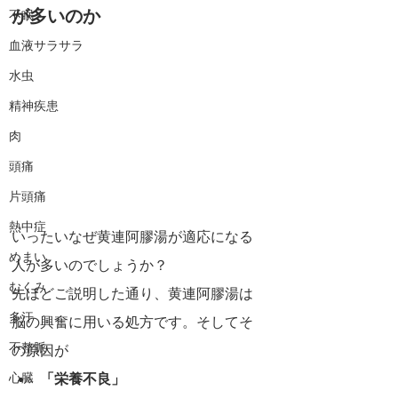
が多いのか
不眠
血液サラサラ
水虫
精神疾患
肉
頭痛
片頭痛
熱中症
いったいなぜ黄連阿膠湯が適応になる
めまい
人が多いのでしょうか？
むくみ
先ほどご説明した通り、黄連阿膠湯は
多汗
脳の興奮に用いる処方です。そしてそ
不整脈
の原因が
心臓
「栄養不良」