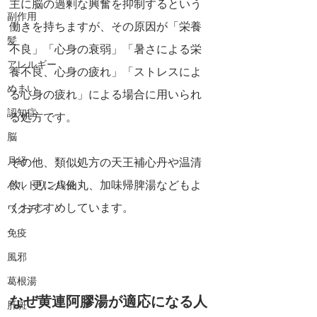
主に脳の過剰な興奮を抑制するという
副作用
働きを持ちますが、その原因が「栄養
髪
不良」「心身の衰弱」「暑さによる栄
アレルギー
養不良、心身の疲れ」「ストレスによ
めまい
る心身の疲れ」による場合に用いられ
認知症
る処方です。
脳
月経
その他、類似処方の天王補心丹や温清
飲、更に八仙丸、加味帰脾湯などもよ
バルトリン線炎
くおすすめしています。
ワクチン
免疫
風邪
葛根湯
なぜ黄連阿膠湯が適応になる人
肝斑