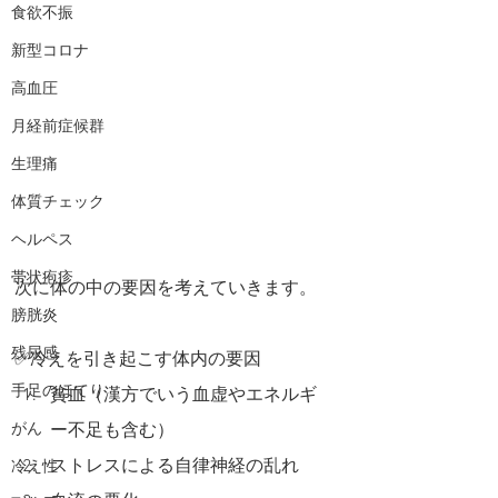
食欲不振
新型コロナ
高血圧
月経前症候群
生理痛
体質チェック
ヘルペス
帯状疱疹
次に体の中の要因を考えていきます。
膀胱炎
残尿感
✅冷えを引き起こす体内の要因
手足のほてり
貧血（漢方でいう血虚やエネルギ
ー不足も含む）
がん
ストレスによる自律神経の乱れ
冷え性