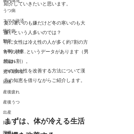
腸内環境
紹介していきたいと思います。
うつ病
スマホ決済
夏の暑いのも嫌だけど冬の寒いのも大
慢性病
嫌いという人多いのでは？
野菜
特に女性は冷え性の人が多く約7割の方
食事と健康
が冷え性…というデータがあります（男
性は4割）。
尿漏れ
その冷え性を改善する方法について漢
更年期障害
方の知恵を借りながらご紹介します。
頭痛
産後疲れ
産後うつ
出産
まずは、体が冷える生活
妊娠
喫煙