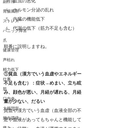
血流の悪化
副作用
ホルモン分泌の乱れ
胃腸風邪
内臓の機能低下
ストレス
代謝の低下（筋力不足も含む）
パニック障害
爪
順番に説明しますね。
健康管理
声枯れ
精力低下
①貧血（漢方でいう血虚やエネルギー
仕事
不足も含む）：症状→めまい、立ち眩
肌
み、顔色が悪い、月経が遅れる、月経
口内炎
量が少ない、だるい
大腸憩室
貧血や漢方でいう血虚（血液全部の不
腸内環境
足や血液があってもちゃんと機能して