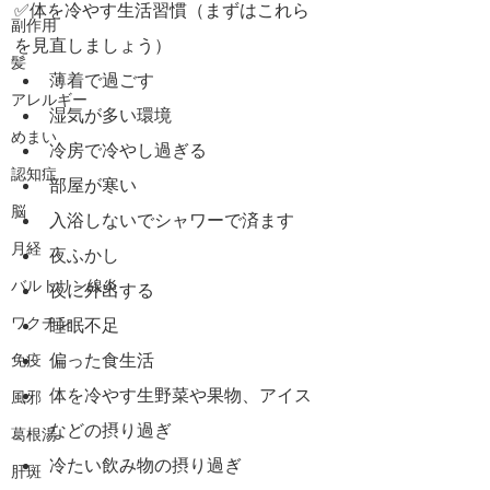
✅体を冷やす生活習慣（まずはこれら
副作用
を見直しましょう）
髪
薄着で過ごす
アレルギー
湿気が多い環境
めまい
冷房で冷やし過ぎる
認知症
部屋が寒い
脳
入浴しないでシャワーで済ます
月経
夜ふかし
バルトリン線炎
夜に外出する
ワクチン
睡眠不足
偏った食生活
免疫
体を冷やす生野菜や果物、アイス
風邪
などの摂り過ぎ
葛根湯
冷たい飲み物の摂り過ぎ
肝斑