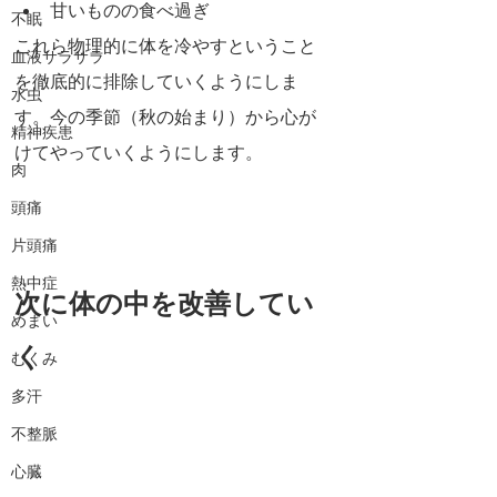
甘いものの食べ過ぎ
不眠
これら物理的に体を冷やすということ
血液サラサラ
を徹底的に排除していくようにしま
水虫
す。今の季節（秋の始まり）から心が
精神疾患
けてやっていくようにします。
肉
頭痛
片頭痛
熱中症
次に体の中を改善してい
めまい
く
むくみ
多汗
不整脈
心臓