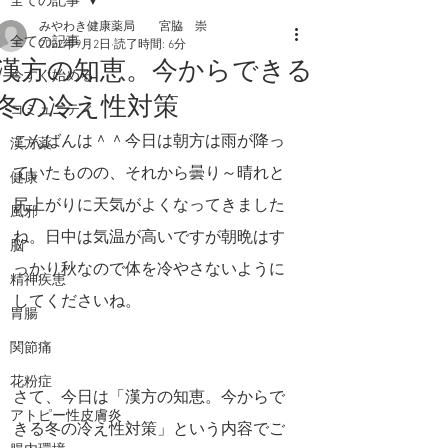
全ての記事
みやわき健康薬局 宮脇 崇
全ての記事
2022年9月2日
読了時間: 6分
漢方の知恵。今からできる
今すぐ始める
冬の冷え性対策
コミュニティ
こんばんは＾＾今日は朝方は雨が降っ
漢方薬
ていたものの、それから曇り～晴れと
健康
尻上がりに天気がよくなってきました
風邪
ね。日中は気温が高いですが朝晩はす
脳
っかり秋なので体を冷やさないように
精神疾患
してくださいね。
胃腸
関節痛
花粉症
さて、今日は「漢方の知恵。今からで
アトピー性皮膚炎
きる冬の冷え性対策」という内容でご