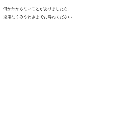
何か分からないことがありましたら、
遠慮なくみやわきまでお尋ねください
ませ。
ご相談は直接お越しになる以外にも、
お電話、メール、LINEなどで対応して
おります。ぜひお気軽にご利用くださ
いませ。  TEL　0299-82-6897（お電話
の場合はすぐに対応出来ない場合があ
ります。予めご了承くださいませ）  
mail　miyawaki-
kenkou@amber.plala.or.jp  LINEはホーム
→友だち→公式アカウント→「みやわ
き健康薬局」で検索してメッセージ下
さいませ