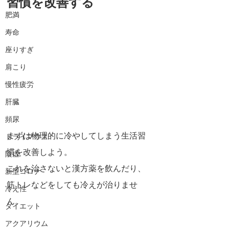
習慣を改善する
肥満
寿命
座りすぎ
肩こり
慢性疲労
肝臓
頻尿
まずは物理的に冷やしてしまう生活習
ドライマウス
慣を改善しよう。
陰虚
これを治さないと漢方薬を飲んだり、
新型コロナ
筋トレなどをしても冷えが治りませ
冷え性
ん。
ダイエット
アクアリウム