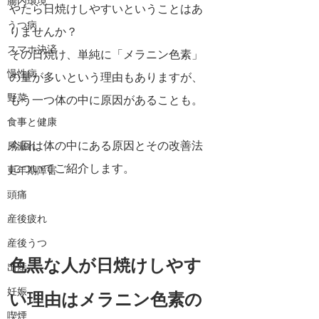
腸内環境
やたら日焼けしやすいということはあ
うつ病
りませんか？
スマホ決済
その日焼け、単純に
「メラニン色素」
慢性病
の量が多いという理由もありますが、
野菜
もう一つ体の中に原因があることも。
食事と健康
今回は体の中にある原因とその改善法
尿漏れ
についてご紹介します。
更年期障害
頭痛
産後疲れ
産後うつ
色黒な人が日焼けしやす
出産
妊娠
い理由はメラニン色素の
喫煙