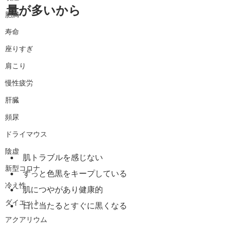
量が多いから
肥満
寿命
座りすぎ
肩こり
慢性疲労
肝臓
頻尿
ドライマウス
陰虚
肌トラブルを感じない
新型コロナ
ずっと色黒をキープしている
冷え性
肌につやがあり健康的
ダイエット
日に当たるとすぐに黒くなる
アクアリウム