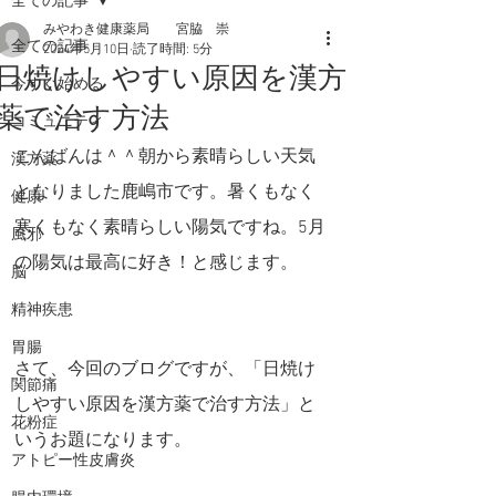
全ての記事
みやわき健康薬局 宮脇 崇
全ての記事
2024年5月10日
読了時間: 5分
日焼けしやすい原因を漢方
今すぐ始める
薬で治す方法
コミュニティ
こんばんは＾＾朝から素晴らしい天気
漢方薬
となりました鹿嶋市です。暑くもなく
健康
寒くもなく素晴らしい陽気ですね。5月
風邪
の陽気は最高に好き！と感じます。
脳
精神疾患
胃腸
さて、今回のブログですが、「日焼け
関節痛
しやすい原因を漢方薬で治す方法」と
花粉症
いうお題になります。
アトピー性皮膚炎