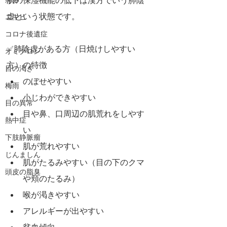
肌の保湿機能の低下は漢方でいう肺陰
痛み
虚という状態です。
ニキビ
コロナ後遺症
✅肺陰虚がある方（日焼けしやすい
オミクロン
方）の特徴
目の渇き
のぼせやすい
梅雨
小じわができやすい
目の異常
目や鼻、口周辺の肌荒れをしやす
熱中症
い
下肢静脈瘤
肌が荒れやすい
じんましん
肌がたるみやすい（目の下のクマ
頭皮の脂臭
や頬のたるみ）
喉が渇きやすい
アレルギーが出やすい