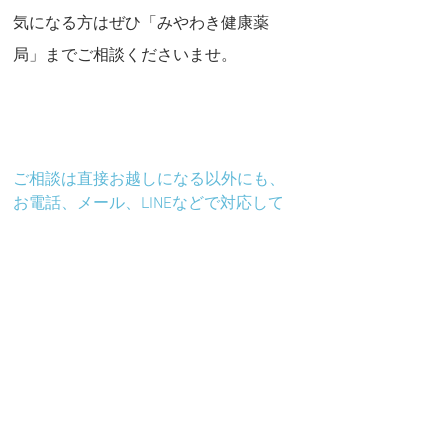
気になる方はぜひ「みやわき健康薬
局」までご相談くださいませ。
ご相談は直接お越しになる以外にも、
お電話、メール、LINEなどで対応して
おります。ぜひお気軽にご利用くださ
いませ。
TEL　0299-82-6897
（お電話の場合はすぐに対応出来ない
場合があります。予めご了承ください
ませ）
mail　
miyawaki-
kenkou@amber.plala.or.jp
LINE　「takashi6897」でID検索してメ
ッセージ下さい