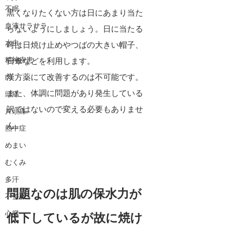
不眠
黒くなりたくない方は日にあまり当た
血液サラサラ
らないようにしましょう。日に当たる
水虫
時は日焼け止めやつばの大きい帽子、
精神疾患
日傘などを利用します。
漢方薬にて改善するのは不可能です。
肉
また、体調に問題があり発生している
頭痛
訳ではないので変える必要もありませ
片頭痛
ん。
熱中症
めまい
むくみ
多汗
問題なのは肌の保水力が
不整脈
心臓
低下しているが故に焼け