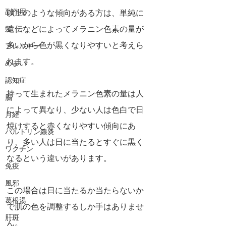
副作用
以上のような傾向がある方は、単純に
遺伝などによってメラニン色素の量が
髪
多いから色が黒くなりやすいと考えら
アレルギー
れます。
めまい
認知症
持って生まれたメラニン色素の量は人
脳
によって異なり、少ない人は色白で日
月経
焼けすると赤くなりやすい傾向にあ
バルトリン線炎
り、多い人は日に当たるとすぐに黒く
ワクチン
なるという違いがあります。
免疫
風邪
この場合は日に当たるか当たらないか
葛根湯
で肌の色を調整するしか手はありませ
肝斑
ん。