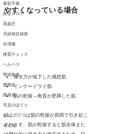
食欲不振
やすくなっている場合
新型コロナ
高血圧
月経前症候群
生理痛
体質チェック
ヘルペス
帯状疱疹
保水力が低下した感想肌
膀胱炎
インナードライ肌
残尿感
肌の乾燥→角質が肥厚した肌
手足のほてり
以上の3つは肌の乾燥が原因で引き起こ
がん
されます。肌が乾燥すると肌全体また
冷え性