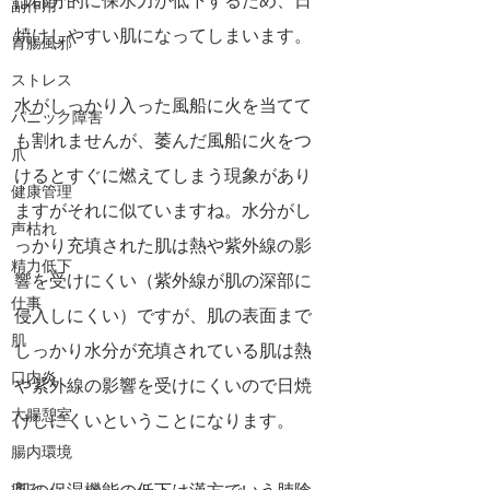
は部分的に保水力が低下するため、日
副作用
焼けしやすい肌になってしまいます。
胃腸風邪
ストレス
水がしっかり入った風船に火を当てて
パニック障害
も割れませんが、萎んだ風船に火をつ
爪
けるとすぐに燃えてしまう現象があり
健康管理
ますがそれに似ていますね。水分がし
声枯れ
っかり充填された肌は熱や紫外線の影
精力低下
響を受けにくい（紫外線が肌の深部に
仕事
侵入しにくい）ですが、肌の表面まで
肌
しっかり水分が充填されている肌は熱
口内炎
や紫外線の影響を受けにくいので日焼
大腸憩室
けしにくいということになります。
腸内環境