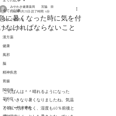
全ての記事
みやわき健康薬局 宮脇 崇
全ての記事
2022年5月25日
読了時間: 4分
急に暑くなった時に気を付
今すぐ始める
けなければならないこと
コミュニティ
漢方薬
健康
風邪
脳
精神疾患
胃腸
関節痛
こんばんは＾＾晴れるようになった
花粉症
ら、いきなり暑くなりましたね。気温
アトピー性皮膚炎
が高いだけでなく、湿度も60％前後と