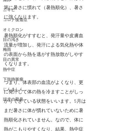
痛み
第に暑さに慣れて（暑熱順化）、暑さ
ニキビ
に強くなります。
コロナ後遺症
オミクロン
暑熱順化がすすむと、発汗量や皮膚血
目の渇き
流量が増加し、発汗による気化熱や体
梅雨
の表面から熱を逃がす熱放散がしやす
目の異常
くなります。 
熱中症
下肢静脈瘤
つまり、体表部の血流がよくなり、更
じんましん
に発汗して体の熱を冷ますことがしっ
頭皮の脂臭
かりできている状態をいいます。5月は
まだ暑さに体が慣れていないために暑
熱順化されていません。なので、体に
熱がこもりやすくなり、結果、熱中症