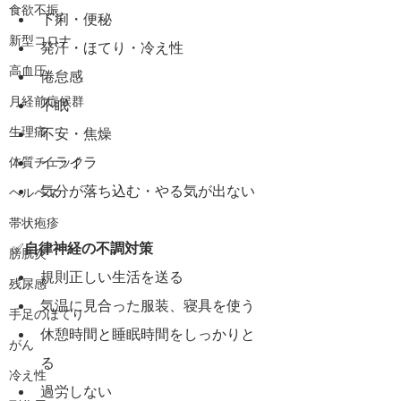
食欲不振
下痢・便秘
新型コロナ
発汗・ほてり・冷え性
高血圧
倦怠感
月経前症候群
不眠
生理痛
不安・焦燥
イライラ
体質チェック
気分が落ち込む・やる気が出ない
ヘルペス
帯状疱疹
✅
自律神経の不調対策
膀胱炎
規則正しい生活を送る
残尿感
気温に見合った服装、寝具を使う
手足のほてり
休憩時間と睡眠時間をしっかりと
がん
る
冷え性
過労しない