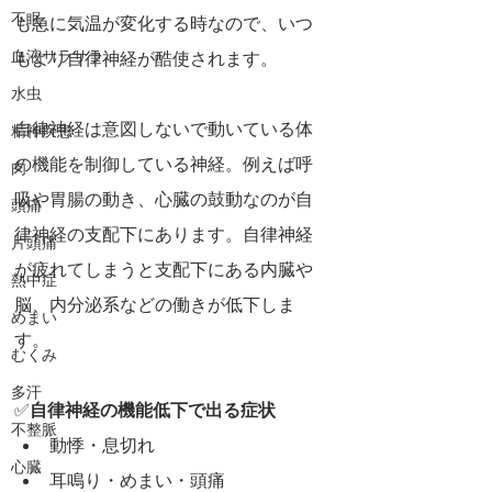
不眠
も急に気温が変化する時なので、いつ
血液サラサラ
もより自律神経が酷使されます。
水虫
自律神経は意図しないで動いている体
精神疾患
の機能を制御している神経。例えば呼
肉
吸や胃腸の動き、心臓の鼓動なのが自
頭痛
律神経の支配下にあります。自律神経
片頭痛
が疲れてしまうと支配下にある内臓や
熱中症
脳、内分泌系などの働きが低下しま
めまい
す。
むくみ
多汗
✅
自律神経の機能低下で出る症状
不整脈
動悸・息切れ
心臓
耳鳴り・めまい・頭痛