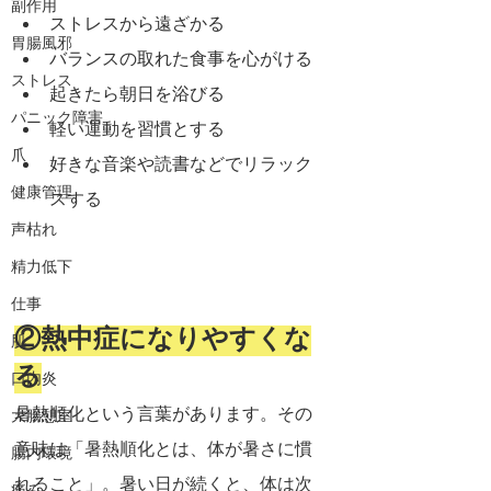
副作用
ストレスから遠ざかる
胃腸風邪
バランスの取れた食事を心がける
ストレス
起きたら朝日を浴びる
パニック障害
軽い運動を習慣とする
爪
好きな音楽や読書などでリラック
健康管理
スする
声枯れ
精力低下
仕事
②熱中症になりやすくな
肌
る
口内炎
暑熱順化という言葉があります。その
大腸憩室
意味は「
暑熱順化とは、体が暑さに慣
腸内環境
れること」。暑い日が続くと、体は次