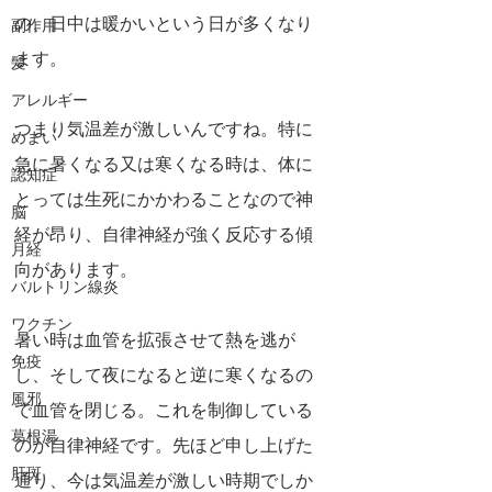
の、日中は暖かいという日が多くなり
副作用
ます。
髪
アレルギー
つまり気温差が激しいんですね。特に
めまい
急に暑くなる又は寒くなる時は、体に
認知症
とっては生死にかかわることなので神
脳
経が昂り、自律神経が強く反応する傾
月経
向があります。
バルトリン線炎
ワクチン
暑い時は血管を拡張させて熱を逃が
免疫
し、そして夜になると逆に寒くなるの
風邪
で血管を閉じる。これを制御している
葛根湯
のが自律神経です。先ほど申し上げた
肝斑
通り、今は気温差が激しい時期でしか