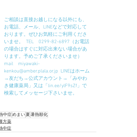
ご相談は直接お越しになる以外にも、
お電話、メール、LINEなどで対応して
おります。ぜひお気軽にご利用くださ
いませ。  TEL　0299-82-6897（お電話
の場合はすぐに対応出来ない場合があ
ります。予めご了承くださいませ）  
mail　miyawaki-
kenkou@amber.plala.or.jp  LINEはホーム
→友だち→公式アカウント→「みやわ
き健康薬局」又は「lin.ee/ylF9sZf」で
検索してメッセージ下さいませ。
熱中症
めまい
夏
暑熱順化
漢方薬
熱中症