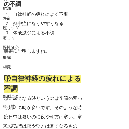
の不調
肥満
自律神経の疲れによる不調
寿命
熱中症になりやすくなる
座りすぎ
体液減少による不調
肩こり
慢性疲労
順番に説明しますね。
肝臓
頻尿
ドライマウス
①自律神経の疲れによる
陰虚
不調
新型コロナ
急に暑くなる時というのは季節の変わ
冷え性
り始めの時が多いです。そのような時
ダイエット
は日中は暑いのに夜や朝方は寒い。寒
くなる時は夜や朝方は寒くなるもの
アクアリウム