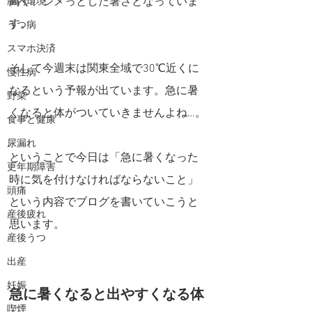
高く、ジメっとした暑さとなっていま
腸内環境
す。
うつ病
スマホ決済
そして今週末は関東全域で30℃近くに
慢性病
なるという予報が出ています。急に暑
野菜
くなると体がついていきませんよね…。
食事と健康
尿漏れ
ということで今日は「急に暑くなった
更年期障害
時に気を付けなければならないこと」
頭痛
という内容でブログを書いていこうと
産後疲れ
思います。
産後うつ
出産
妊娠
急に暑くなると出やすくなる体
喫煙