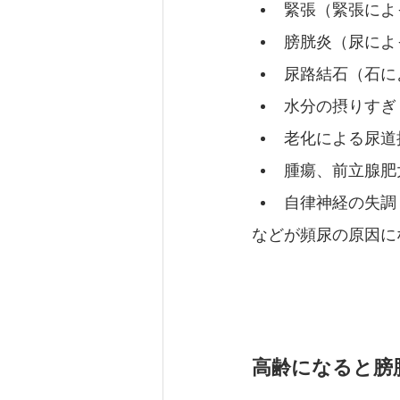
緊張（緊張によ
膀胱炎（尿によ
尿路結石（石に
水分の摂りすぎ
老化による尿道
腫瘍、前立腺肥
自律神経の失調
などが頻尿の原因に
高齢になると膀