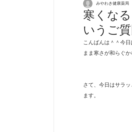
みやわき健康薬局
花粉症
アトピー性皮膚炎
寒くなる
いうご質
尿漏れ
更年期障害
頭
こんばんは＾＾今日
座りすぎ
肩こり
慢性
まま寒さが和らぐか
さて、今日はサラッ
ます。