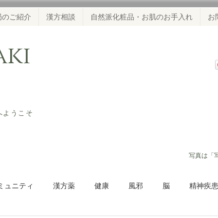
局のご紹介
漢方相談
自然派化粧品・お肌のお手入れ
お
waki
ジへようこそ
​写真は「
ミュニティ
漢方薬
健康
風邪
脳
精神疾