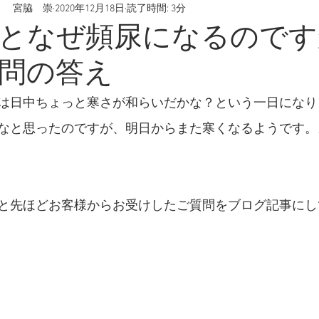
 宮脇 崇
2020年12月18日
読了時間: 3分
腸内環境
うつ病
スマホ決済
慢性病
野菜
となぜ頻尿になるのです
問の答え
痛
産後疲れ
産後うつ
出産
妊娠
喫煙
は日中ちょっと寒さが和らいだかな？という一日になり
疲労
なと思ったのですが、明日からまた寒くなるようです。
と先ほどお客様からお受けしたご質問をブログ記事にし