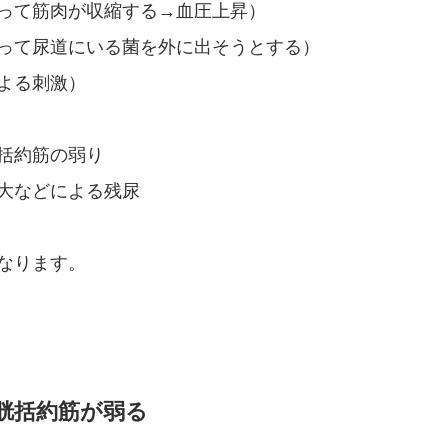
って筋肉が収縮する→血圧上昇）
って尿道にいる菌を外に出そうとする）
よる刺激）
括約筋の弱り
大などによる残尿
なります。
胱括約筋が弱る