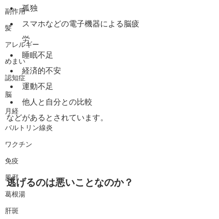
孤独
副作用
スマホなどの電子機器による脳疲
髪
労
アレルギー
睡眠不足
めまい
経済的不安
認知症
運動不足
脳
他人と自分との比較
月経
などがあるとされています。
バルトリン線炎
ワクチン
免疫
風邪
逃げるのは悪いことなのか？
葛根湯
肝斑