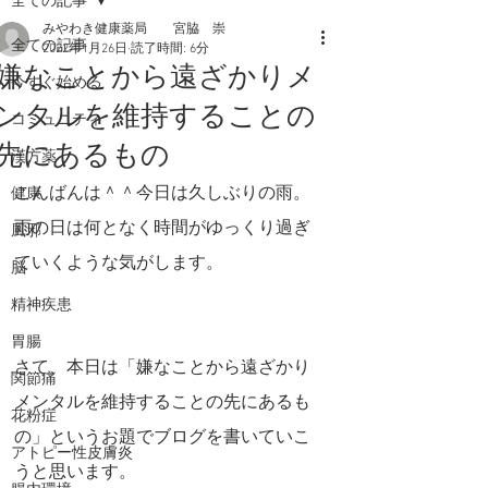
全ての記事
みやわき健康薬局 宮脇 崇
全ての記事
2022年1月26日
読了時間: 6分
嫌なことから遠ざかりメ
今すぐ始める
ンタルを維持することの
コミュニティ
先にあるもの
漢方薬
こんばんは＾＾今日は久しぶりの雨。
健康
雨の日は何となく時間がゆっくり過ぎ
風邪
ていくような気がします。
脳
精神疾患
胃腸
さて、本日は「嫌なことから遠ざかり
関節痛
メンタルを維持することの先にあるも
花粉症
の」というお題でブログを書いていこ
アトピー性皮膚炎
うと思います。