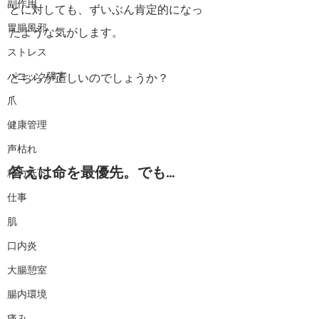
副作用
とに対しても、ずいぶん肯定的になっ
胃腸風邪
たような気がします。
ストレス
パニック障害
どちらが正しいのでしょうか？
爪
健康管理
声枯れ
答えは命を最優先。でも…
精力低下
仕事
肌
口内炎
大腸憩室
腸内環境