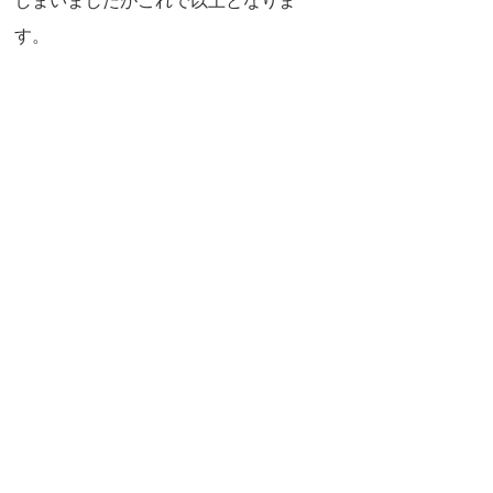
しまいましたがこれで以上となりま
す。
ご相談は直接お越しになる以外にも、
お電話、メール、LINEなどで対応して
おります。ぜひお気軽にご利用くださ
いませ。  TEL　0299-82-6897（お電話
の場合はすぐに対応出来ない場合があ
ります。予めご了承くださいませ）  
mail　miyawaki-
kenkou@amber.plala.or.jp  LINEはホーム
→友だち→公式アカウント→「みやわ
き健康薬局」で検索してメッセージ下
さいませ