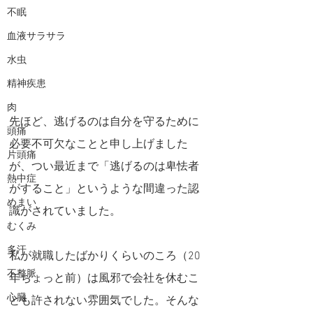
不眠
血液サラサラ
水虫
精神疾患
肉
先ほど、逃げるのは自分を守るために
頭痛
必要不可欠なことと申し上げました
片頭痛
が、つい最近まで「逃げるのは卑怯者
熱中症
がすること」というような間違った認
めまい
識がされていました。
むくみ
多汗
私が就職したばかりくらいのころ（20
不整脈
年ちょっと前）は風邪で会社を休むこ
心臓
とも許されない雰囲気でした。そんな