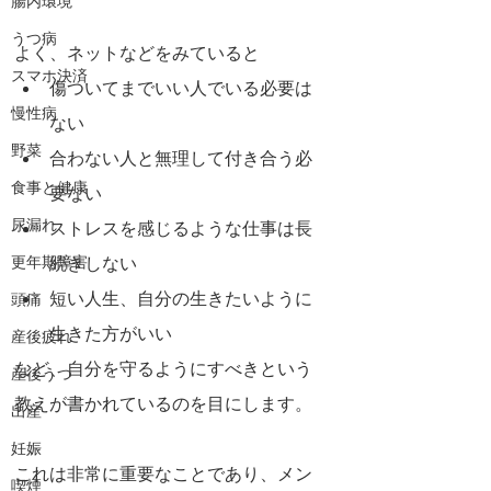
腸内環境
うつ病
よく、ネットなどをみていると
スマホ決済
傷ついてまでいい人でいる必要は
慢性病
ない
野菜
合わない人と無理して付き合う必
食事と健康
要ない
尿漏れ
ストレスを感じるような仕事は長
更年期障害
続きしない
短い人生、自分の生きたいように
頭痛
生きた方がいい
産後疲れ
など、自分を守るようにすべきという
産後うつ
教えが書かれているのを目にします。
出産
妊娠
これは非常に重要なことであり、メン
喫煙