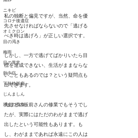
痛み
ニキビ
私の独断と偏見ですが、当然、命を優
コロナ後遺症
先させなければならないので「逃げる
オミクロン
べき時は逃げろ」が正しい選択です。
目の渇き
梅雨
しかし、一方で逃げてばかりいたら目
目の異常
標を達成できない、生活がままならな
熱中症
いこともあるのでは？という疑問点も
下肢静脈瘤
出てきます。
じんましん
先ほどの板前さんの修業でもそうでし
頭皮の脂臭
たが、実際にはただのわがままで逃げ
出したという可能性もあります。も
し、わがままであれば永遠にこの人は