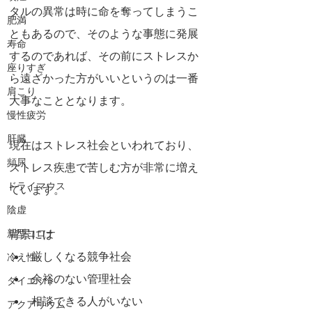
タルの異常は時に命を奪ってしまうこ
肥満
ともあるので、そのような事態に発展
寿命
するのであれば、その前にストレスか
座りすぎ
ら遠ざかった方がいいというのは一番
肩こり
大事なこととなります。
慢性疲労
肝臓
現在はストレス社会といわれており、
頻尿
ストレス疾患で苦しむ方が非常に増え
ドライマウス
ています。
陰虚
新型コロナ
背景には
厳しくなる競争社会
冷え性
余裕のない管理社会
ダイエット
相談できる人がいない
アクアリウム