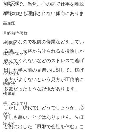
食欲不振
頃なので、当然、心の病で仕事を離脱
することも理解されない傾向にありま
新型コロナ
した。
高血圧
月経前症候群
ドラマなので板前の修業などをしてい
生理痛
る時に、大将から叱られる＆掃除しか
体質チェック
教えてくれないなどのストレスで逃げ
ヘルペス
出した半人前の見習いに対して、逃げ
帯状疱疹
る方がよくないという見方が圧倒的に
膀胱炎
多数だったような記憶があります。
残尿感
手足のほてり
しかし、現代ではどうでしょうか。必
がん
ずしも悪いことではありません。先ほ
冷え性
ど例に出した「風邪で会社を休む」こ