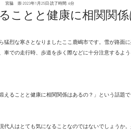
 宮脇 崇
2023年1月25日
読了時間: 6分
腸内環境
うつ病
スマホ決済
慢性病
野菜
ることと健康に相関関係
痛
産後疲れ
産後うつ
出産
妊娠
喫煙
ら猛烈な寒さとなりましたここ鹿嶋市です。雪が路面に
疲労
、車での走行時、歩道を歩く際などに十分注意するよう
鍛えることと健康に相関関係はあるの？」という話題で
現代人はとても気になることなのではないでしょうか。