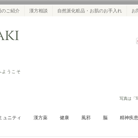
局のご紹介
漢方相談
自然派化粧品・お肌のお手入れ
お
waki
ジへようこそ
​写真は「
ミュニティ
漢方薬
健康
風邪
脳
精神疾