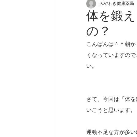
みやわき健康薬局
花粉症
アトピー性皮膚炎
体を鍛え
の？
尿漏れ
更年期障害
頭
こんばんは＾＾朝か
座りすぎ
肩こり
慢性
くなっていますので
い。
さて、今回は「体を
いこうと思います。
運動不足な方が多い