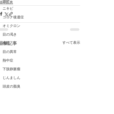
痛み
精神疾患
ニキビ
コロナ後遺症
オミクロン
目の渇き
すべて表示
最新記事
梅雨
目の異常
熱中症
下肢静脈瘤
じんましん
頭皮の脂臭