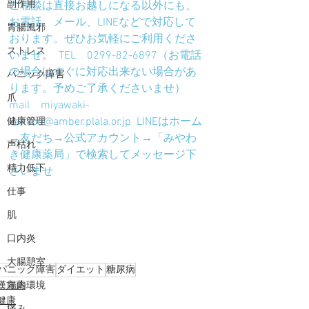
副作用
ご相談は直接お越しになる以外にも、
お電話、メール、LINEなどで対応して
胃腸風邪
おります。ぜひお気軽にご利用くださ
ストレス
いませ。  TEL　0299-82-6897（お電話
の場合はすぐに対応出来ない場合があ
パニック障害
ります。予めご了承くださいませ）  
爪
mail　miyawaki-
kenkou@amber.plala.or.jp  LINEはホーム
健康管理
→友だち→公式アカウント→「みやわ
声枯れ
き健康薬局」で検索してメッセージ下
精力低下
さいませ
仕事
肌
口内炎
大腸憩室
パニック障害
ダイエット
糖尿病
漢方薬
腸内環境
健康