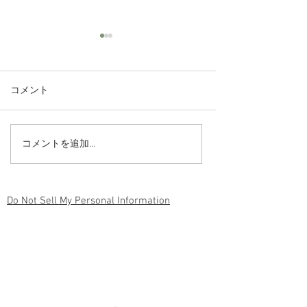
コメント
コメントを追加…
絶対にやって頂きたい健
私がやっていて
康習慣「ストレッチ」の
健康に役立つ！
効果
思っている習慣
Do Not Sell My Personal Information