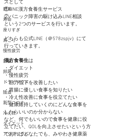
スとして
①LINE漢方食養生サービス
肥満
②パニック障害の駆け込みLINE相談
寿命
という2つのサービスを行います。
座りすぎ
どちらも公式LINE（＠578zspjv）にて
肩こり
行っていきます。
慢性疲労
漢方食養生
は
肝臓
・ダイエット
頻尿
・慢性疲労
ドライマウス
・筋力低下を改善したい
・胃腸に優しい食事を知りたい
陰虚
・冷え性改善に食事を役立てたい
新型コロナ
・健康維持していくのにどんな食事を
したらいいのか分からない
冷え性
など、何でもいいので食事を健康に役
ダイエット
立てたい、QOLを向上させたいという方
であればどなたでも、みやわき健康薬
アクアリウム