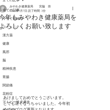
全ての記事
みやわき健康薬局 宮脇 崇
全ての記事
2022年1月7日
読了時間: 3分
今年もみやわき健康薬局を
今すぐ始める
よろしくお願い致します
コミュニティ
漢方薬
健康
風邪
脳
精神疾患
胃腸
関節痛
花粉症
あけましておめでとうございます。
アトピー性皮膚炎
とても遅くなっちゃいました。今年初
めてのブログ更新となります。