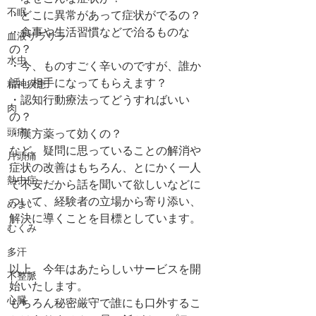
不眠
・どこに異常があって症状がでるの？
・食事や生活習慣などで治るものな
血液サラサラ
の？
水虫
・今、ものすごく辛いのですが、誰か
話し相手になってもらえます？
精神疾患
・認知行動療法ってどうすればいい
肉
の？
頭痛
・漢方薬って効くの？
など、疑問に思っていることの解消や
片頭痛
症状の改善はもちろん、とにかく一人
熱中症
で不安だから話を聞いて欲しいなどに
ついて、経験者の立場から寄り添い、
めまい
解決に導くことを目標としています。
むくみ
多汗
以上、今年はあたらしいサービスを開
不整脈
始いたします。
心臓
もちろん秘密厳守で誰にも口外するこ