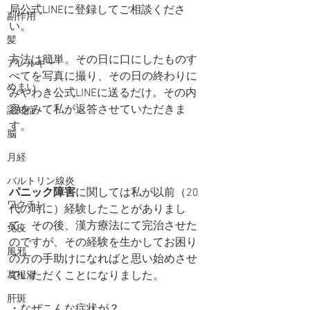
局公式LINEに登録してご相談くださ
副作用
い。
髪
方法は簡単。その日に口にしたものす
アレルギー
べてを写真に撮り、その日の終わりに
めまい
みやわき公式LINEに送るだけ。その内
容をみて私が返答させていただきま
認知症
す。
脳
月経
バルトリン線炎
パニック障害
に関しては私が以前（20
ワクチン
代の時に）経験したことがありまし
て、その後、漢方療法にて完治させた
免疫
のですが、その経験を生かしてお困り
風邪
の方の手助けになればと思い始めさせ
ていただくことになりました。
葛根湯
肝斑
・なぜこんな症状が？