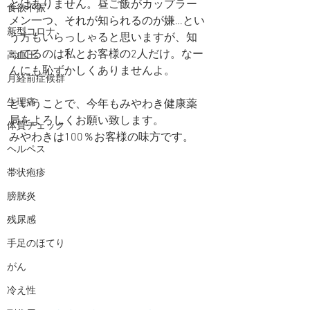
とはありません。昼ご飯がカップラー
食欲不振
メン一つ、それが知られるのが嫌…とい
新型コロナ
う方もいらっしゃると思いますが、知
ってるのは私とお客様の2人だけ。なー
高血圧
んにも恥ずかしくありませんよ。
月経前症候群
生理痛
ということで、今年もみやわき健康薬
局をよろしくお願い致します。
体質チェック
みやわきは100％お客様の味方です。
ヘルペス
帯状疱疹
膀胱炎
残尿感
手足のほてり
がん
冷え性