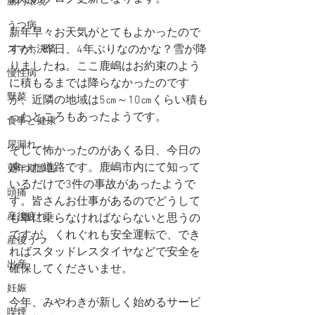
腸内環境
うつ病
新年早々お天気がとてもよかったので
すが、昨日、4年ぶりなのかな？雪が降
スマホ決済
りましたね。ここ鹿嶋はお約束のよう
慢性病
に積もるまでは降らなかったのです
野菜
が、近隣の地域は5㎝～10㎝くらい積も
ったところもあったようです。
食事と健康
尿漏れ
そして怖かったのがあくる日、今日の
凍った道路です。鹿嶋市内にて知って
更年期障害
いるだけで3件の事故があったようで
頭痛
す。皆さんお仕事があるのでどうして
産後疲れ
も車に乗らなければならないと思うの
ですが、くれぐれも安全運転で、でき
産後うつ
ればスタッドレスタイヤなどで安全を
出産
確保してくださいませ。
妊娠
今年、みやわきが新しく始めるサービ
喫煙