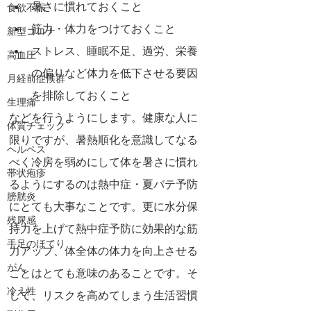
暑さに慣れておくこと
食欲不振
筋力・体力をつけておくこと
新型コロナ
ストレス、睡眠不足、過労、栄養
高血圧
の偏りなど体力を低下させる要因
月経前症候群
を排除しておくこと
生理痛
などを行うようにします。健康な人に
体質チェック
限りですが、暑熱順化を意識してなる
ヘルペス
べく冷房を弱めにして体を暑さに慣れ
帯状疱疹
るようにするのは熱中症・夏バテ予防
膀胱炎
にとても大事なことです。更に水分保
残尿感
持力を上げて熱中症予防に効果的な筋
手足のほてり
力アップ、体全体の体力を向上させる
がん
ことはとても意味のあることです。そ
冷え性
して、リスクを高めてしまう生活習慣