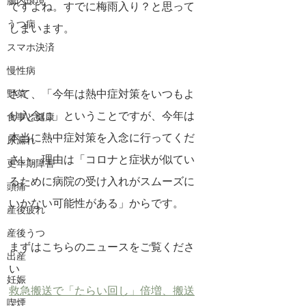
腸内環境
ですよね。すでに梅雨入り？と思って
うつ病
しまいます。
スマホ決済
慢性病
さて、「今年は熱中症対策をいつもよ
野菜
り入念に」ということですが、今年は
食事と健康
本当に熱中症対策を入念に行ってくだ
尿漏れ
さい。理由は「コロナと症状が似てい
更年期障害
るために病院の受け入れがスムーズに
頭痛
いかない可能性がある」からです。
産後疲れ
産後うつ
まずはこちらのニュースをご覧くださ
出産
い
妊娠
救急搬送で「たらい回し」倍増、搬送
喫煙