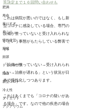
先決定まで１６回問い合わせも
肥満
寿命
これは病院が悪いのではなく、もし新
座りすぎ
型コロナに感染している場合、専門の
肩こり
設備が整っていないと受け入れられな
慢性疲労
いという事態がもたらしている弊害で
肝臓
す。
頻尿
「設備が整っていない→受け入れられ
ドライマウス
ない→治療が遅れる」という状況が日
陰虚
本で慢性化しつつあります。
新型コロナ
冷え性
これはあくまでも「コロナの疑いがあ
ダイエット
る場合」です。なので他の疾患の場合
アクアリウム