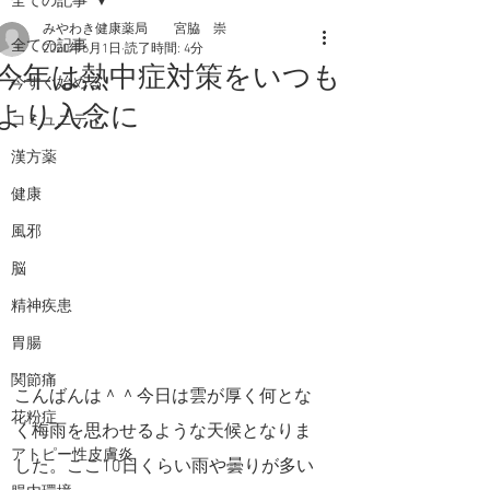
全ての記事
みやわき健康薬局 宮脇 崇
全ての記事
2020年6月1日
読了時間: 4分
今年は熱中症対策をいつも
今すぐ始める
より入念に
コミュニティ
漢方薬
健康
風邪
脳
精神疾患
胃腸
関節痛
こんばんは＾＾今日は雲が厚く何とな
花粉症
く梅雨を思わせるような天候となりま
アトピー性皮膚炎
した。ここ10日くらい雨や曇りが多い