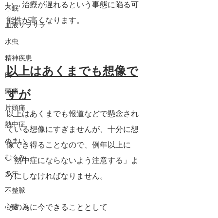
い→治療が遅れるという事態に陥る可
不眠
能性が高くなります。
血液サラサラ
水虫
精神疾患
以上はあくまでも想像で
肉
すが
頭痛
片頭痛
以上はあくまでも報道などで懸念され
熱中症
ている想像にすぎませんが、十分に想
めまい
像でき得ることなので、例年以上に
むくみ
「熱中症にならないよう注意する」よ
多汗
うにしなければなりません。
不整脈
その為に今できることとして
心臓