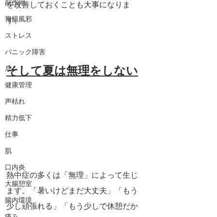
副作用
を改善しておくことも大事になりま
胃腸風邪
す。
ストレス
パニック障害
そして夏は無理をしない
爪
健康管理
声枯れ
精力低下
仕事
肌
口内炎
熱中症の多くは「無理」によって生じ
大腸憩室
ます。「暑いけどまだ大丈夫」「もう
腸内環境
少し頑張れる」「もう少しで休憩だか