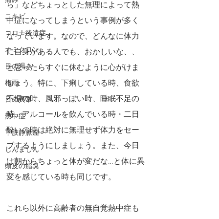
痛み
ら」などちょっとした無理によって熱
ニキビ
中症になってしまうという事例が多く
コロナ後遺症
なっています。なので、どんなに体力
オミクロン
に自身がある人でも、おかしいな、、
目の渇き
と思ったらすぐに休むように心がけま
しょう。特に、下痢している時、食欲
梅雨
不振の時、風邪っぽい時、睡眠不足の
目の異常
時、アルコールを飲んでいる時・二日
熱中症
酔いの時は絶対に無理せず体力をセー
下肢静脈瘤
ブするようにしましょう。また、今日
じんましん
は朝からちょっと体が変だな…と体に異
頭皮の脂臭
変を感じている時も同じです。
これら以外に高齢者の無自覚熱中症も