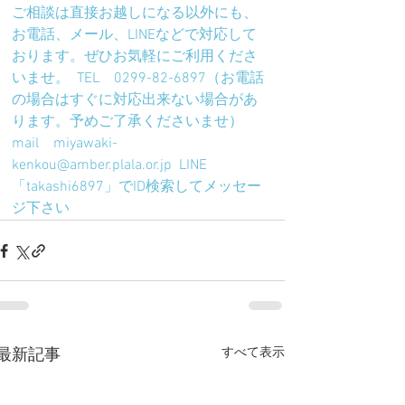
ご相談は直接お越しになる以外にも、
お電話、メール、LINEなどで対応して
おります。ぜひお気軽にご利用くださ
いませ。  TEL　0299-82-6897（お電話
の場合はすぐに対応出来ない場合があ
ります。予めご了承くださいませ）  
mail　miyawaki-
kenkou@amber.plala.or.jp  LINE　
「takashi6897」でID検索してメッセー
ジ下さい
すべて表示
最新記事