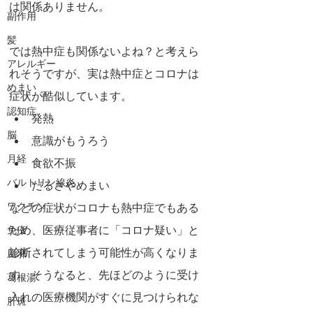
は関係ありません。
副作用
髪
では熱中症も関係ないよね？と考えら
アレルギー
れそうですが、実は熱中症とコロナは
めまい
症状が酷似しています。
認知症
発熱
脳
意識がもうろう
月経
食欲不振
バルトリン線炎
だるさやめまい
ワクチン
などの症状がコロナも熱中症でもある
ため、医療従事者に「コロナ疑い」と
免疫
診断されてしまう可能性が高くなりま
風邪
す。そうなると、先ほどのように受け
葛根湯
入れの医療機関がすぐに見つけられな
肝斑