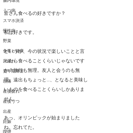
腸内環境
うつ病
皆さん食べるの好きですか？
スマホ決済
慢性病
私は好きです。
野菜
食事と健康
というか、今の状況で楽しいことと言
ったら食べることくらいじゃないです
尿漏れ
か？旅行も無理。友人と会うのも無
更年期障害
理。遠出もちょっと…、となると美味し
頭痛
いものを食べることくらいしかありま
産後疲れ
せん。
産後うつ
出産
あっ、オリンピックが始まりました
妊娠
ね。忘れてた。
喫煙