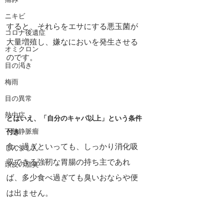
痛み
ニキビ
すると、それらをエサにする悪玉菌が
コロナ後遺症
大量増殖し、嫌なにおいを発生させる
オミクロン
のです。
目の渇き
梅雨
目の異常
熱中症
とはいえ、「自分のキャパ以上」という条件
下肢静脈瘤
付き
食べ過ぎといっても、しっかり消化吸
じんましん
収できる強靭な胃腸の持ち主であれ
頭皮の脂臭
ば、多少食べ過ぎても臭いおならや便
は出ません。