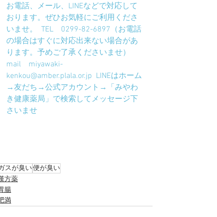
お電話、メール、LINEなどで対応して
おります。ぜひお気軽にご利用くださ
いませ。  TEL　0299-82-6897（お電話
の場合はすぐに対応出来ない場合があ
ります。予めご了承くださいませ）  
mail　miyawaki-
kenkou@amber.plala.or.jp  LINEはホーム
→友だち→公式アカウント→「みやわ
き健康薬局」で検索してメッセージ下
さいませ
ガスが臭い
便が臭い
漢方薬
胃腸
肥満