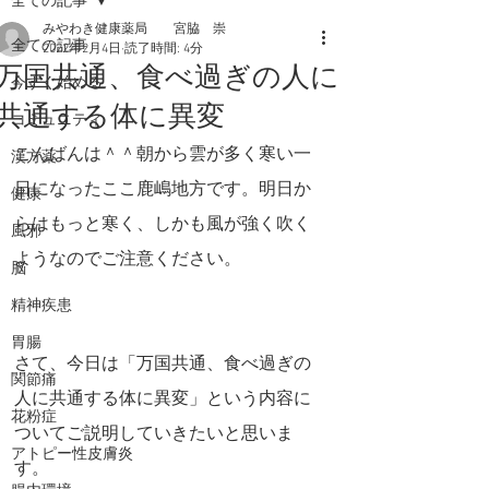
全ての記事
みやわき健康薬局 宮脇 崇
全ての記事
2022年2月4日
読了時間: 4分
万国共通、食べ過ぎの人に
今すぐ始める
共通する体に異変
コミュニティ
こんばんは＾＾朝から雲が多く寒い一
漢方薬
日になったここ鹿嶋地方です。明日か
健康
らはもっと寒く、しかも風が強く吹く
風邪
ようなのでご注意ください。
脳
精神疾患
胃腸
さて、今日は「万国共通、食べ過ぎの
関節痛
人に共通する体に異変」という内容に
花粉症
ついてご説明していきたいと思いま
アトピー性皮膚炎
す。