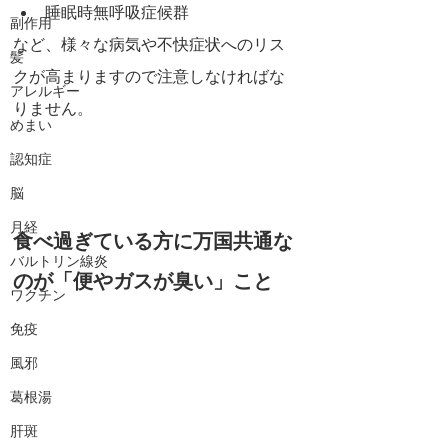
睡眠時無呼吸症候群
副作用
など、様々な病気や不快症状へのリス
髪
クが高まりますので注意しなければな
アレルギー
りません。
めまい
認知症
脳
月経
食べ過ぎている方に万国共通な
バルトリン線炎
のが「便やガスが臭い」こと
ワクチン
免疫
風邪
葛根湯
肝斑