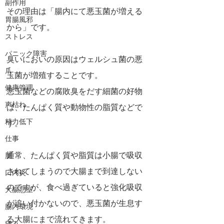
副作用
その理由は「腸内にて悪玉菌が増える
胃腸風邪
から」です。
ストレス
パニック障害
臭いにおいの原因はウェルシュ菌の悪
爪
玉菌が増殖することです。
健康管理
悪玉菌などの腐敗臭をだす細菌の好物
声枯れ
は、たんぱく質や動物性の脂質などで
精力低下
す。
仕事
通常、たんぱく質や脂質は小腸で吸収
肌
されてしまうので大腸まで到達しない
口内炎
のですが、食べ過ぎていると強化吸収
大腸憩室
が追い付かないので、悪玉菌が生息す
腸内環境
る大腸にまで流れてきます。