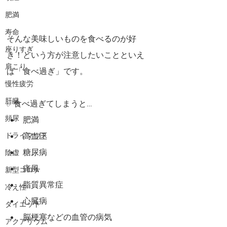
肥満
寿命
そんな美味しいものを食べるのが好
座りすぎ
き！という方が注意したいことといえ
肩こり
ば「食べ過ぎ」です。
慢性疲労
肝臓
✅食べ過ぎてしまうと…
頻尿
肥満
ドライマウス
高血圧
糖尿病
陰虚
痛風
新型コロナ
脂質異常症
冷え性
心臓病
ダイエット
脳梗塞などの血管の病気
アクアリウム