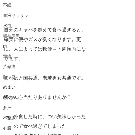
不眠
血液サラサラ
水虫
自分のキャパを超えて食べ過ぎると、
精神疾患
確実に便やガスが臭くなります。更
肉
に、人によっては軟便～下痢傾向にな
頭痛
ります。
片頭痛
熱中症
これは万国共通、老若男女共通です。
めまい
皆さん心当たりありませんか？
むくみ
多汗
外食した時に、つい美味しかった
不整脈
ので食べ過ぎてしまった
心臓