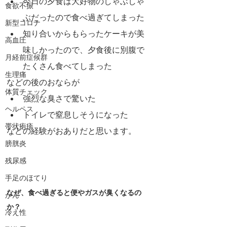
今日の夕食は大好物のしゃぶしゃ
食欲不振
ぶだったので食べ過ぎてしまった
新型コロナ
知り合いからもらったケーキが美
高血圧
味しかったので、夕食後に別腹で
月経前症候群
たくさん食べてしまった
生理痛
などの後のおならが
体質チェック
強烈な臭さで驚いた
ヘルペス
トイレで窒息しそうになった
帯状疱疹
などの経験がおありだと思います。
膀胱炎
残尿感
手足のほてり
なぜ、食べ過ぎると便やガスが臭くなるの
がん
か？
冷え性