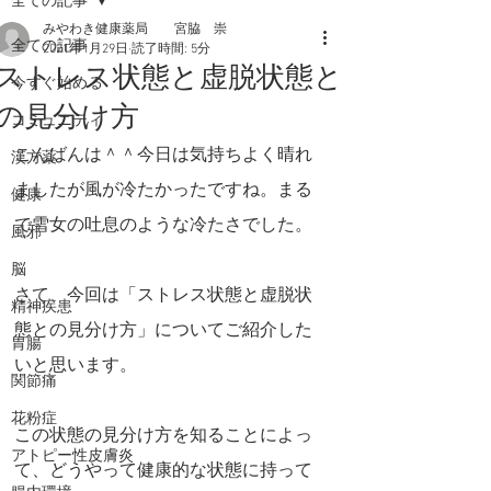
全ての記事
みやわき健康薬局 宮脇 崇
全ての記事
2021年1月29日
読了時間: 5分
ストレス状態と虚脱状態と
今すぐ始める
の見分け方
コミュニティ
こんばんは＾＾今日は気持ちよく晴れ
漢方薬
ましたが風が冷たかったですね。まる
健康
で雪女の吐息のような冷たさでした。
風邪
脳
さて、今回は「ストレス状態と虚脱状
精神疾患
態との見分け方」についてご紹介した
胃腸
いと思います。
関節痛
花粉症
この状態の見分け方を知ることによっ
アトピー性皮膚炎
て、どうやって健康的な状態に持って