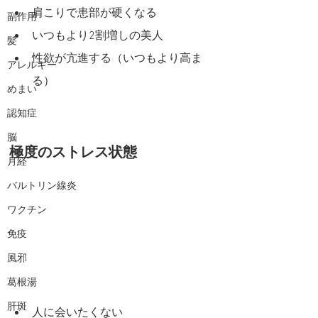
肩こりで患部が硬くなる
副作用
いつもより2割増しの美人
髪
性欲が亢進する（いつもより高ま
アレルギー
る）
めまい
認知症
脳
極度のストレス状態
月経
バルトリン線炎
ワクチン
免疫
風邪
葛根湯
肝斑
人に会いたくない