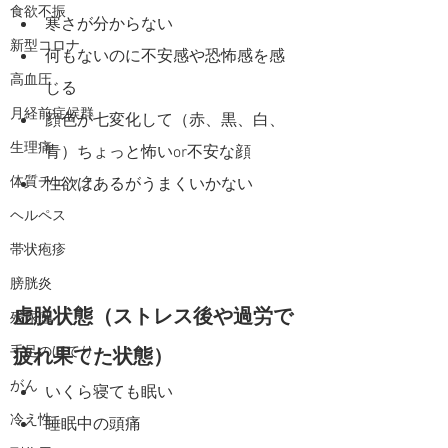
食欲不振
寒さが分からない
新型コロナ
何もないのに不安感や恐怖感を感
高血圧
じる
月経前症候群
顔色が七変化して（赤、黒、白、
生理痛
青）ちょっと怖いor不安な顔
体質チェック
性欲はあるがうまくいかない
ヘルペス
帯状疱疹
膀胱炎
虚脱状態（ストレス後や過労で
残尿感
手足のほてり
疲れ果てた状態）
がん
いくら寝ても眠い
冷え性
睡眠中の頭痛