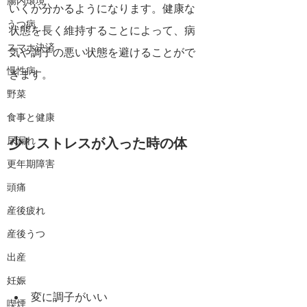
腸内環境
いくか分かるようになります。健康な
うつ病
状態を長く維持することによって、病
スマホ決済
気や調子の悪い状態を避けることがで
慢性病
きます。
野菜
食事と健康
少しストレスが入った時の体
尿漏れ
更年期障害
頭痛
産後疲れ
産後うつ
出産
妊娠
変に調子がいい
喫煙