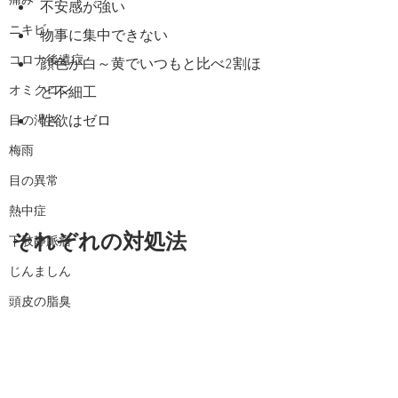
痛み
不安感が強い
ニキビ
物事に集中できない
コロナ後遺症
顔色が白～黄でいつもと比べ2割ほ
オミクロン
ど不細工
性欲はゼロ
目の渇き
梅雨
目の異常
熱中症
それぞれの対処法
下肢静脈瘤
じんましん
頭皮の脂臭