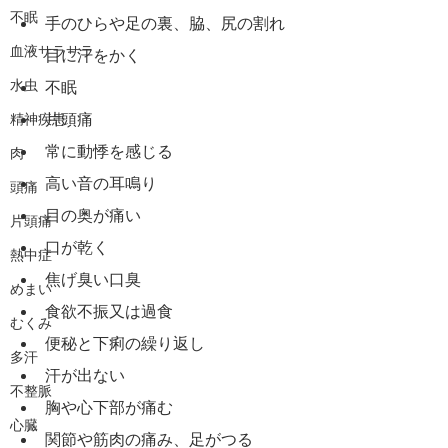
不眠
手のひらや足の裏、脇、尻の割れ
血液サラサラ
目に汗をかく
水虫
不眠
片頭痛
精神疾患
常に動悸を感じる
肉
高い音の耳鳴り
頭痛
目の奥が痛い
片頭痛
口が乾く
熱中症
焦げ臭い口臭
めまい
食欲不振又は過食
むくみ
便秘と下痢の繰り返し
多汗
汗が出ない
不整脈
胸や心下部が痛む
心臓
関節や筋肉の痛み、足がつる