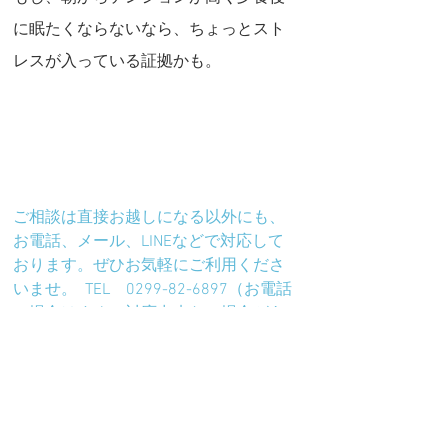
に眠たくならないなら、ちょっとスト
レスが入っている証拠かも。
ご相談は直接お越しになる以外にも、
お電話、メール、LINEなどで対応して
おります。ぜひお気軽にご利用くださ
いませ。  TEL　0299-82-6897（お電話
の場合はすぐに対応出来ない場合があ
ります。予めご了承くださいませ）  
mail　miyawaki-
kenkou@amber.plala.or.jp  LINE　
「takashi6897」でID検索してメッセー
ジ下さい