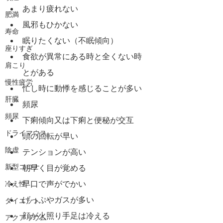
あまり疲れない
肥満
風邪もひかない
寿命
眠りたくない（不眠傾向）
座りすぎ
食欲が異常にある時と全くない時
肩こり
とがある
慢性疲労
忙し時に動悸を感じることが多い
肝臓
頻尿
頻尿
下痢傾向又は下痢と便秘が交互
ドライマウス
頭の回転が早い
陰虚
テンションが高い
新型コロナ
朝早く目が覚める
早口で声がでかい
冷え性
げっぷやガスが多い
ダイエット
顔が火照り手足は冷える
アクアリウム