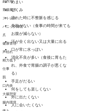
副作用
めまい
むくみ
胃腸風邪
疲れた時に不整脈を感じる
ストレス
食欲がない（食事の時間が来ても
パニック障害
お腹が減らない）
爪
汗が全く出ない又は大量に出る
健康管理
口が常に水っぽい
声枯れ
消化不良が多い（食後に胃もた
精力低下
れ、外食で胃腸の調子が悪くな
仕事
る）
肌
手足がだるい
口内炎
何をしても楽しくない
大腸憩室
外に出たくない
腸内環境
人に会いたくない