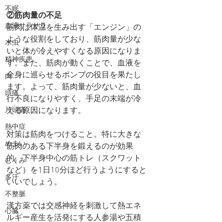
不眠
②筋肉量の不足
血液サラサラ
筋肉は体温を生み出す「エンジン」の
ような役割をしており、筋肉量が少な
水虫
いと体が冷えやすくなる原因になりま
精神疾患
す。また、筋肉が動くことで、血液を
全身に巡らせるポンプの役目を果たし
肉
ます。よって、筋肉量が少ないと、血
頭痛
行不良になりやすく、手足の末端が冷
片頭痛
える原因になります。
熱中症
対策は筋肉をつけること。特に大きな
めまい
筋肉のある下半身を鍛えるのが効果
的。下半身中心の筋トレ（スクワット
むくみ
など）を1日10分ほど行うようにすると
多汗
いいでしょう。
不整脈
漢方薬では交感神経を刺激して熱エネ
心臓
ルギー産生を活発にする人参湯や五積