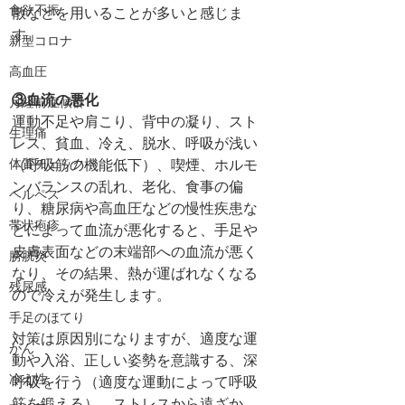
食欲不振
散などを用いることが多いと感じま
す。
新型コロナ
高血圧
③血流の悪化
月経前症候群
運動不足や肩こり、背中の凝り、スト
生理痛
レス、貧血、冷え、脱水、呼吸が浅い
体質チェック
（呼吸筋の機能低下）、喫煙、ホルモ
ンバランスの乱れ、老化、食事の偏
ヘルペス
り、糖尿病や高血圧などの慢性疾患な
帯状疱疹
どによって血流が悪化すると、手足や
皮膚表面などの末端部への血流が悪く
膀胱炎
なり、その結果、熱が運ばれなくなる
残尿感
ので冷えが発生します。
手足のほてり
対策は原因別になりますが、適度な運
がん
動や入浴、正しい姿勢を意識する、深
冷え性
呼吸を行う（適度な運動によって呼吸