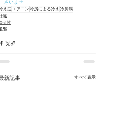
さいませ
冷え症
エアコン
冷房による冷え
冷房病
肝臓
冷え性
風邪
すべて表示
最新記事