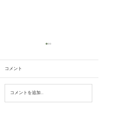
コメント
コメントを追加…
漢方の知恵。今からでき
むくみを改善さ
る冬の冷え性対策
が冷え性改善に
揮する理由
Do Not Sell My Personal Information