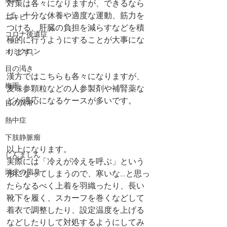
痛み
対策は各々になりますが、できるなら
ば、十分な休養や適度な運動、筋力を
ニキビ
つける、肝臓の負担を減らすなどを積
コロナ後遺症
極的に行うようにすることが大事にな
オミクロン
ります。
目の渇き
漢方ではこちらも各々になりますが、
梅雨
麦味参顆粒などの人参製剤や補腎薬な
どが適応になるケースが多いです。
目の異常
熱中症
下肢静脈瘤
以上になります。
じんましん
実際には「冷えが冷えを呼ぶ」という
頭皮の脂臭
形になってしまうので、寒いな…と思っ
たらなるべく上着を羽織ったり、長い
靴下を履く、スカーフを巻くなどして
着衣で調整したり、設定温度を上げる
などしたりして対処するようにしてみ