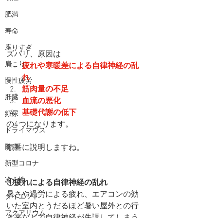
肥満
寿命
座りすぎ
ズバリ、原因は
肩こり
疲れや寒暖差による自律神経の乱
れ
慢性疲労
筋肉量の不足
肝臓
血流の悪化
基礎代謝の低下
頻尿
の4つになります。
ドライマウス
陰虚
順番に説明しますね。
新型コロナ
冷え性
①疲れによる自律神経の乱れ
暑さや過労による疲れ、エアコンの効
ダイエット
いた室内とうだるほど暑い屋外との行
アクアリウム