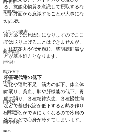
筋を鍛える）、ストレスから遠ざか
副作用
る、抗酸化物質を意識して摂取するな
胃腸風邪
ど多方面から意識することが大事にな
ります。
ストレス
パニック障害
漢方薬では原因別になりますのでここ
爪
では取り上げることはできませんが、
桂枝茯苓丸や冠元顆粒、柴胡疎肝湯な
健康管理
どが基本処方となります。
声枯れ
精力低下
④基礎代謝の低下
仕事
老化や運動不足、筋力の低下、体全体
の弱り、貧血、肺や肝機能の低下、胃
肌
腸の弱り、各種精神疾患、各種慢性病
口内炎
などで基礎代謝が低下すると熱を作り
大腸憩室
出すことができにくくなるので冷房の
冷気などで心身が冷えてしまいます。
腸内環境