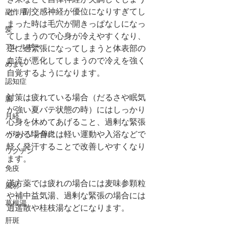
き来などで自律神経が失調してしまう
と、副交感神経が優位になりすぎてし
副作用
まった時は毛穴が開きっぱなしになっ
髪
てしまうので心身が冷えやすくなり、
アレルギー
逆に過緊張になってしまうと体表部の
血流が悪化してしまうので冷えを強く
めまい
自覚するようになります。
認知症
対策は疲れている場合（だるさや眠気
脳
が強い夏バテ状態の時）にはしっかり
月経
心身を休めてあげること、過剰な緊張
バルトリン線炎
がある場合には軽い運動や入浴などで
軽く発汗することで改善しやすくなり
ワクチン
ます。
免疫
漢方薬では疲れの場合には麦味参顆粒
風邪
や補中益気湯、過剰な緊張の場合には
葛根湯
逍遥散や桂枝湯などになります。
肝斑