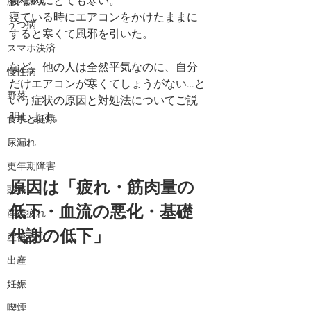
後なのにとても寒い。
腸内環境
寝ている時にエアコンをかけたままに
うつ病
すると寒くて風邪を引いた。
スマホ決済
など、他の人は全然平気なのに、自分
慢性病
だけエアコンが寒くてしょうがない…と
野菜
いう症状の原因と対処法についてご説
明します。
食事と健康
尿漏れ
更年期障害
原因は「疲れ・筋肉量の
頭痛
低下・血流の悪化・基礎
産後疲れ
代謝の低下」
産後うつ
出産
妊娠
喫煙