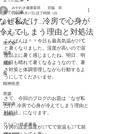
全ての記事
みやわき健康薬局 宮脇 崇
全ての記事
2025年6月27日
読了時間: 4分
なぜ私だけ…冷房で心身が
今すぐ始める
冷えてしまう理由と対処法
コミュニティ
こんばんは＾＾今日も最高気温が29℃
漢方薬
と暑くなりました。湿度が高いので湿
健康
度以上に暑く感じましたね。明日、明
後日も晴れて暑くなるようなので、暑
風邪
さ対策と体調管理しながら行動するよ
脳
うにしてくださいませ。
精神疾患
胃腸
さて、今回のブログのお題は「なぜ私
関節痛
だけ…冷房で心身が冷えてしまう理由と
対処法」になります。
花粉症
アトピー性皮膚炎
冷房の設定温度が27℃で室温も27℃前