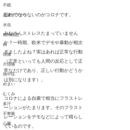
不眠
忘れてならないのがコロナです。
血液サラサラ
水虫
みなさんストレスたまっていません
精神疾患
か？一時期、欧米でデモや暴動が相次
肉
ぎましたよね？実はあれば正常な行動
頭痛
（正常といっても人間の反応として正
片頭痛
常なだけであり、正しい行動かどうか
熱中症
は別になります）。
めまい
むくみ
コロナによる自粛で相当にフラストレ
多汗
ーションがたまります。そのフラスト
不整脈
レーションをデモなどによって晴らし
心臓
ているのです。