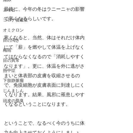
痛み
最後に、今年の冬はラニーニャの影響
ニキビ
で寒くなるらしいです。
コロナ後遺症
オミクロン
寒くなると、当然、体はそれだけ体内
目の渇き
にて「薪」を燃やして体温を上げなく
梅雨
てはならなくなるので「消耗しやすく
目の異常
なります」。更に、体温を外に逃がさ
熱中症
まいと体表部の皮膚を収縮させるの
下肢静脈瘤
で、免疫細胞が皮膚表面に到達しにく
じんましん
くなります。結果、風邪に罹患しやす
頭皮の脂臭
くなるということになります。
ということで、なるべく今のうちに体
力を向上させておくようにしましょ