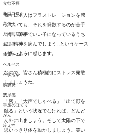
食欲不振
新型コロナ
我々日本人はフラストレーションを感
高血圧
じていても、それを発散するのが苦手
月経前症候群
です。苦手でいい子になっているうち
に、精神を病んでしまう…というケース
生理痛
が多いように感じます。
体質チェック
ヘルペス
なので、皆さん積極的にストレス発散
帯状疱疹
しましょうね。
膀胱炎
残尿感
「密」「大声でしゃべる」「出て顔を
手足のほてり
触る」という状況でなければ、どんど
がん
ん外に出ましょう。そして太陽の下で
冷え性
思いっきり体を動かしましょう。笑い