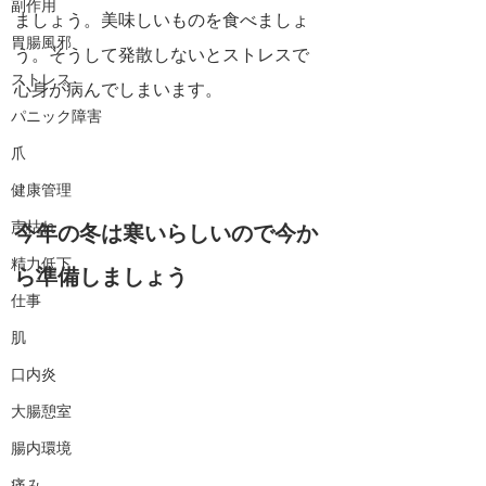
副作用
ましょう。美味しいものを食べましょ
胃腸風邪
う。そうして発散しないとストレスで
ストレス
心身が病んでしまいます。
パニック障害
爪
健康管理
声枯れ
今年の冬は寒いらしいので今か
精力低下
ら準備しましょう
仕事
肌
口内炎
大腸憩室
腸内環境