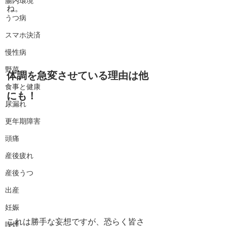
腸内環境
ね。
うつ病
スマホ決済
慢性病
野菜
体調を急変させている理由は他
食事と健康
にも！
尿漏れ
更年期障害
頭痛
産後疲れ
産後うつ
出産
妊娠
これは勝手な妄想ですが、恐らく皆さ
喫煙