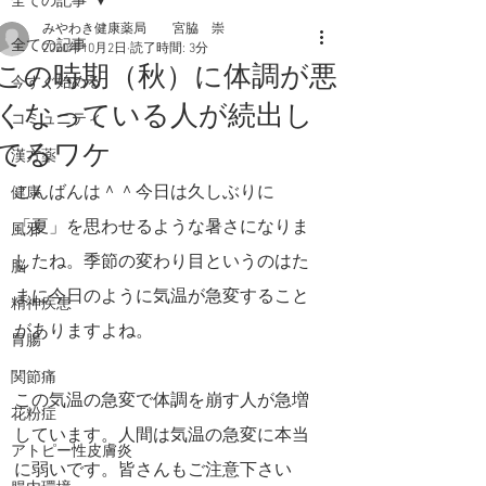
全ての記事
みやわき健康薬局 宮脇 崇
全ての記事
2020年10月2日
読了時間: 3分
この時期（秋）に体調が悪
今すぐ始める
くなっている人が続出し
コミュニティ
てるワケ
漢方薬
こんばんは＾＾今日は久しぶりに
健康
「夏」を思わせるような暑さになりま
風邪
したね。季節の変わり目というのはた
脳
まに今日のように気温が急変すること
精神疾患
がありますよね。
胃腸
関節痛
この気温の急変で体調を崩す人が急増
花粉症
しています。人間は気温の急変に本当
アトピー性皮膚炎
に弱いです。皆さんもご注意下さい