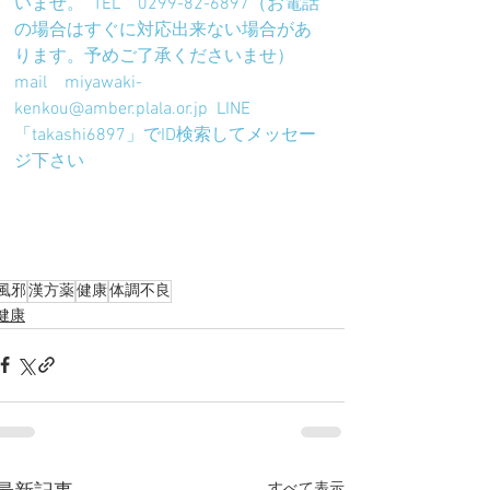
いませ。  TEL　0299-82-6897（お電話
の場合はすぐに対応出来ない場合があ
ります。予めご了承くださいませ）  
mail　miyawaki-
kenkou@amber.plala.or.jp  LINE　
「takashi6897」でID検索してメッセー
ジ下さい
風邪
漢方薬
健康
体調不良
健康
すべて表示