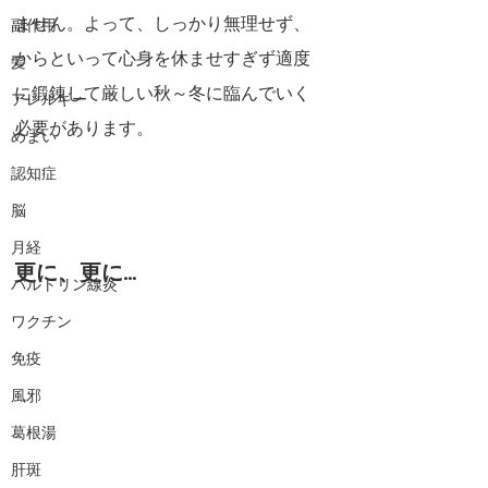
ません。よって、しっかり無理せず、
副作用
からといって心身を休ませすぎず適度
髪
に鍛錬して厳しい秋～冬に臨んでいく
アレルギー
必要があります。
めまい
認知症
脳
月経
更に、更に…
バルトリン線炎
ワクチン
免疫
風邪
葛根湯
肝斑