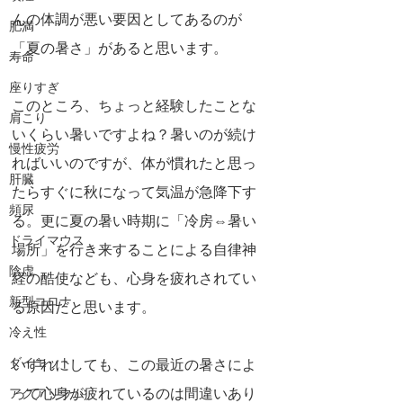
んの体調が悪い要因としてあるのが
肥満
「夏の暑さ」があると思います。
寿命
座りすぎ
このところ、ちょっと経験したことな
肩こり
いくらい暑いですよね？暑いのが続け
慢性疲労
ればいいのですが、体が慣れたと思っ
肝臓
たらすぐに秋になって気温が急降下す
頻尿
る。更に夏の暑い時期に「冷房⇔暑い
ドライマウス
場所」を行き来することによる自律神
陰虚
経の酷使なども、心身を疲れされてい
新型コロナ
る原因だと思います。
冷え性
ダイエット
いずれにしても、この最近の暑さによ
って心身が疲れているのは間違いあり
アクアリウム