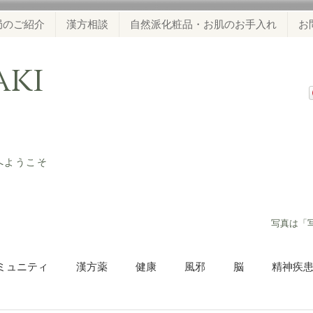
局のご紹介
漢方相談
自然派化粧品・お肌のお手入れ
お
waki
ジへようこそ
​写真は「
ミュニティ
漢方薬
健康
風邪
脳
精神疾