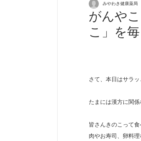
みやわき健康薬局
花粉症
アトピー性皮膚炎
がんやこ
こ」を毎
尿漏れ
更年期障害
頭
座りすぎ
肩こり
慢性
さて、本日はサラッ
たまには漢方に関係
皆さんきのこって食
肉やお寿司、卵料理