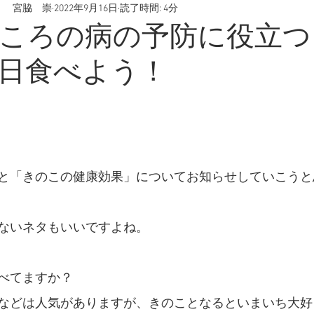
 宮脇 崇
2022年9月16日
読了時間: 4分
腸内環境
うつ病
スマホ決済
慢性病
野菜
ころの病の予防に役立つ
日食べよう！
痛
産後疲れ
産後うつ
出産
妊娠
喫煙
疲労
と「きのこの健康効果」についてお知らせしていこうと
ないネタもいいですよね。
べてますか？
などは人気がありますが、きのことなるといまいち大好