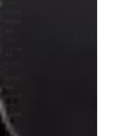
口内炎
大腸憩室
腸内環境
痛み
ニキビ
コロナ後
遺症
オミクロ
ン
目の渇き
梅雨
目の異常
熱中症
下肢静脈
瘤
じんまし
ん