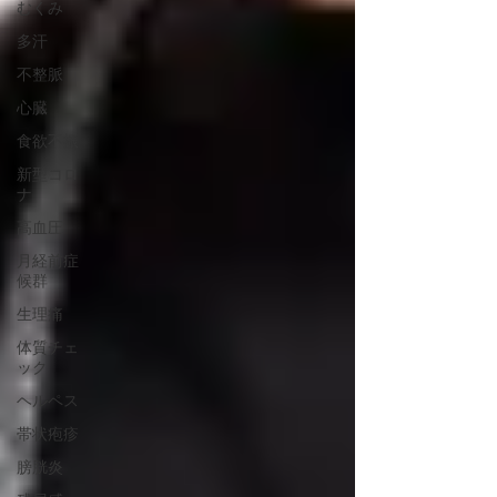
むくみ
多汗
不整脈
心臓
食欲不振
新型コロ
ナ
高血圧
月経前症
候群
生理痛
体質チェ
ック
ヘルペス
帯状疱疹
膀胱炎