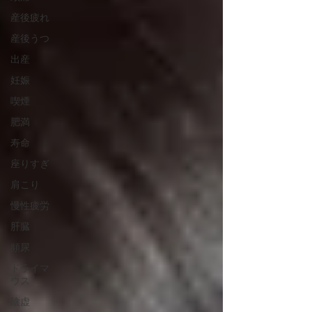
産後疲れ
産後うつ
出産
妊娠
喫煙
肥満
寿命
座りすぎ
肩こり
慢性疲労
肝臓
頻尿
ドライマ
ウス
陰虚