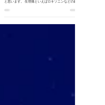
今回は「全部で6種類！漢方における生理痛の原因
と対処法」という話題でブログを書いていきたい
と思います。 生理痛といえばロキソニンなどの鎮
痛剤で改善するという方法がポピュラーですが、
漢方薬もなかなかやりますのでぜひお使いになっ
てみてはいかがでしょうか。