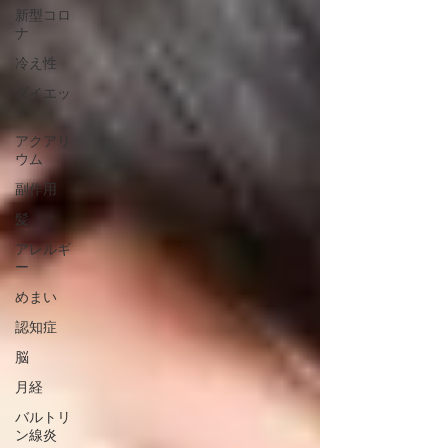
新型コロ
ナ
冷え性
ダイエッ
ト
アクアリ
ウム
副作用
髪
アレルギ
ー
めまい
認知症
脳
月経
バルトリ
ン線炎