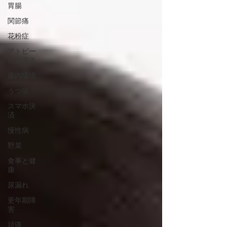
胃腸
関節痛
花粉症
アトピー
性皮膚炎
腸内環境
うつ病
スマホ決
済
慢性病
野菜
食事と健
康
尿漏れ
更年期障
害
頭痛