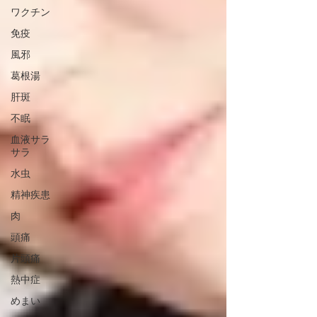
ワクチン
免疫
風邪
葛根湯
肝斑
不眠
血液サラ
サラ
水虫
精神疾患
肉
頭痛
片頭痛
熱中症
めまい