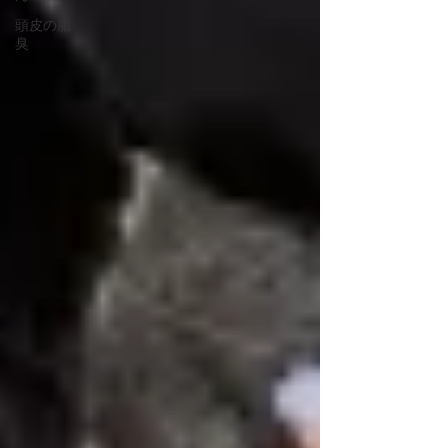
頭皮の脂
臭