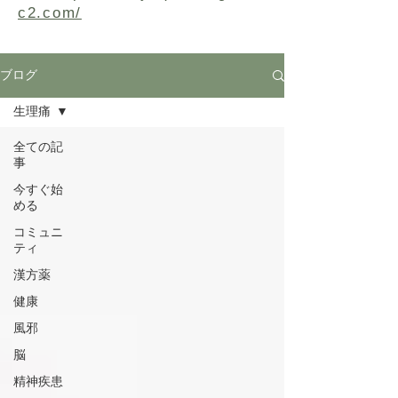
c2.com/
ブログ
生理痛
全ての記
事
今すぐ始
める
コミュニ
ティ
漢方薬
健康
風邪
脳
精神疾患