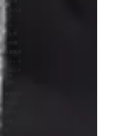
残尿感
手足のほ
てり
がん
冷え性
副作用
胃腸風邪
ストレス
パニック
障害
爪
健康管理
声枯れ
精力低下
仕事
肌