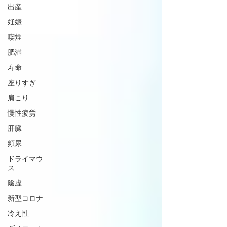
出産
妊娠
喫煙
肥満
寿命
座りすぎ
肩こり
慢性疲労
肝臓
頻尿
ドライマウ
ス
陰虚
新型コロナ
冷え性