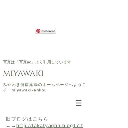
Pinterest
​写真は「写真ac」より引用しています
miyawaki
​みやわき健康薬局のホームページへようこ
そ miyawakikenkou
​旧ブログはこちら
→→
http://takatyaqnn.blog17.f