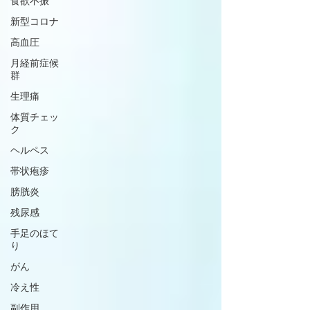
食欲不振
新型コロナ
高血圧
月経前症候
群
生理痛
体質チェッ
ク
ヘルペス
帯状疱疹
膀胱炎
残尿感
手足のほて
り
がん
冷え性
副作用