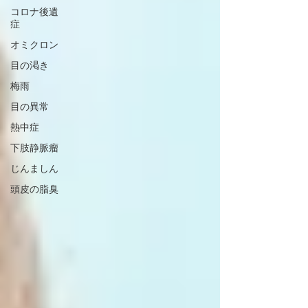
コロナ後遺
症
オミクロン
目の渇き
梅雨
目の異常
熱中症
下肢静脈瘤
じんましん
頭皮の脂臭