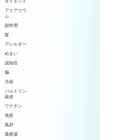
ダイエット
アクアリウ
ム
副作用
髪
アレルギー
めまい
認知症
脳
月経
バルトリン
線炎
ワクチン
免疫
風邪
葛根湯