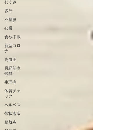
むくみ
多汗
不整脈
心臓
食欲不振
新型コロ
ナ
高血圧
月経前症
候群
生理痛
体質チェ
ック
ヘルペス
帯状疱疹
膀胱炎