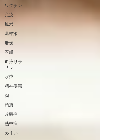
ワクチン
免疫
風邪
葛根湯
肝斑
不眠
血液サラ
サラ
水虫
精神疾患
肉
頭痛
片頭痛
熱中症
めまい