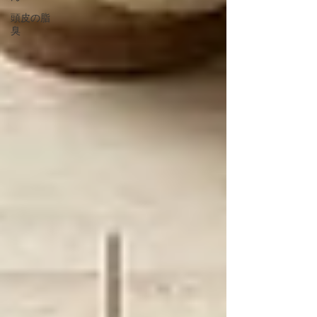
頭皮の脂
臭