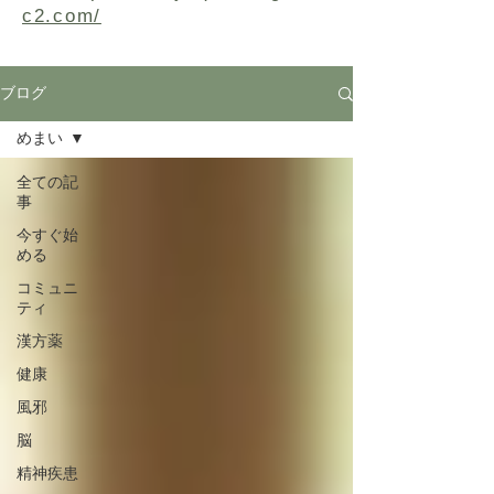
c2.com/
ブログ
めまい
全ての記
事
今すぐ始
める
コミュニ
ティ
漢方薬
健康
風邪
脳
精神疾患