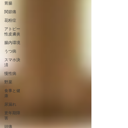
胃腸
関節痛
花粉症
アトピー
性皮膚炎
腸内環境
うつ病
スマホ決
済
慢性病
野菜
食事と健
康
尿漏れ
更年期障
害
頭痛