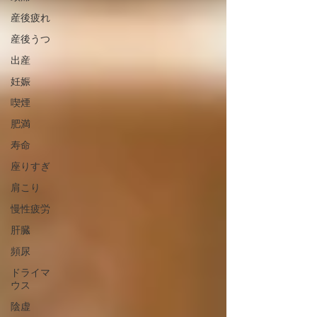
産後疲れ
産後うつ
出産
妊娠
喫煙
肥満
寿命
座りすぎ
肩こり
慢性疲労
肝臓
頻尿
ドライマ
ウス
陰虚