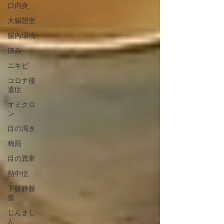
口内炎
大腸憩室
腸内環境
痛み
ニキビ
コロナ後
遺症
オミクロ
ン
目の渇き
梅雨
目の異常
熱中症
下肢静脈
瘤
じんまし
ん