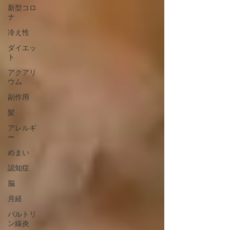
新型コロ
ナ
冷え性
ダイエッ
ト
アクアリ
ウム
副作用
髪
アレルギ
ー
めまい
認知症
脳
月経
バルトリ
ン線炎