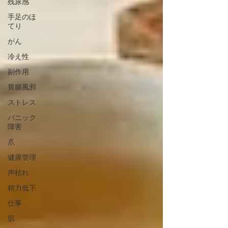
残尿感
手足のほ
てり
がん
冷え性
副作用
胃腸風邪
ストレス
パニック
障害
爪
健康管理
声枯れ
精力低下
仕事
肌